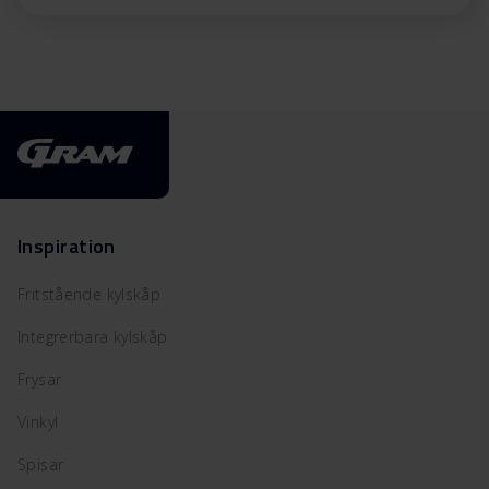
Inspiration
Fritstående kylskåp
Integrerbara kylskåp
Frysar
Vinkyl
Spisar