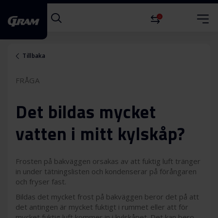
0
Tillbaka
FRÅGA
Det bildas mycket
vatten i mitt kylskåp?
Frosten på bakväggen orsakas av att fuktig luft tränger
in under tätningslisten och kondenserar på förångaren
och fryser fast.
Bildas det mycket frost på bakväggen beror det på att
det antingen är mycket fuktigt i rummet eller att för
mycket fuktig luft kommer in i kylskåpet. Det kan bero