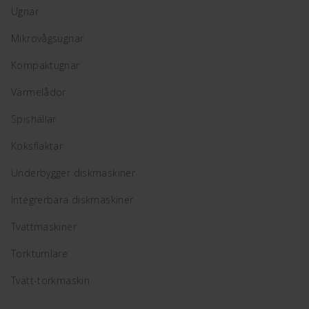
Ugnar
Mikrovågsugnar
Kompaktugnar
Värmelådor
Spishällar
Köksfläktar
Underbygger diskmaskiner
Integrerbara diskmaskiner
Tvättmaskiner
Torktumlare
Tvätt-torkmaskin