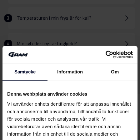
Temperaturen i min frys är för kall?
Min kyl eller frys är högljudd?
Min kyl/frys luktar. Hur får jag bort lukten?
Samtycke
Information
Om
Denna webbplats använder cookies
Vi använder enhetsidentifierare för att anpassa innehållet
och annonserna till användarna, tillhandahålla funktioner
Kan vi hjälpa dig
med
för sociala medier och analysera vår trafik. Vi
något annat?
vidarebefordrar även sådana identifierare och annan
information från din enhet till de sociala medier och