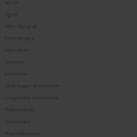
Spisar
Ugnar
Mikrovågsugnar
Kompaktugnar
Värmelådor
Spishällar
Köksfläktar
Underbygger diskmaskiner
Integrerbara diskmaskiner
Tvättmaskiner
Torktumlare
Tvätt-torkmaskin