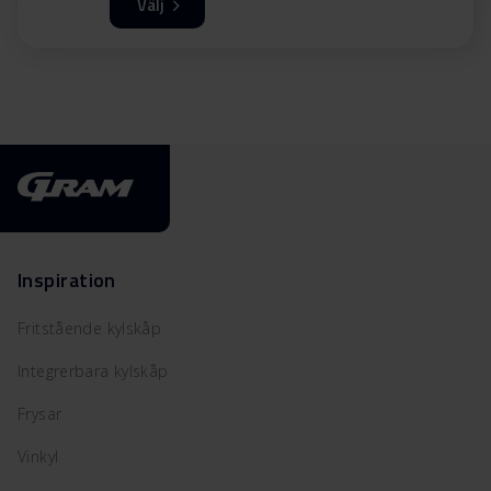
Välj
Inspiration
Fritstående kylskåp
Integrerbara kylskåp
Frysar
Vinkyl