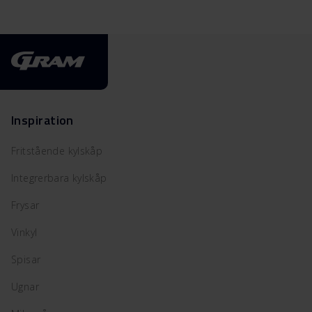
Inspiration
Fritstående kylskåp
Integrerbara kylskåp
Frysar
Vinkyl
Spisar
Ugnar