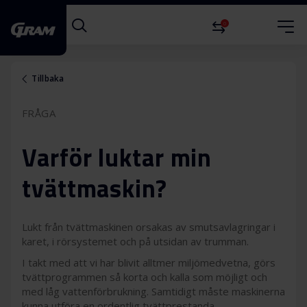
0
Tillbaka
FRÅGA
Varför luktar min
tvättmaskin?
Lukt från tvättmaskinen orsakas av smutsavlagringar i
karet, i rörsystemet och på utsidan av trumman.
I takt med att vi har blivit alltmer miljömedvetna, görs
tvättprogrammen så korta och kalla som möjligt och
med låg vattenförbrukning. Samtidigt måste maskinerna
kunna utföra en ordentlig tvättprestanda.