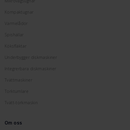
Mikrovågsugnar
Kompaktugnar
Värmelådor
Spishällar
Köksfläktar
Underbygger diskmaskiner
Integrerbara diskmaskiner
Tvättmaskiner
Torktumlare
Tvätt-torkmaskin
Om oss