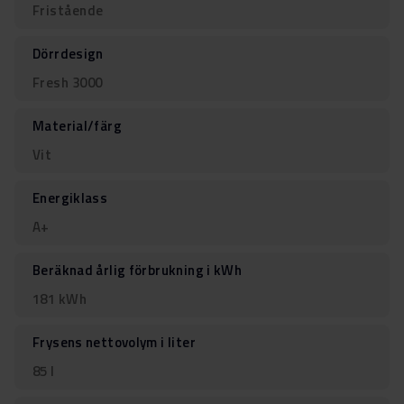
Fristående
Dörrdesign
Fresh 3000
Material/färg
Vit
Energiklass
A+
Beräknad årlig förbrukning i kWh
181 kWh
Frysens nettovolym i liter
85 l