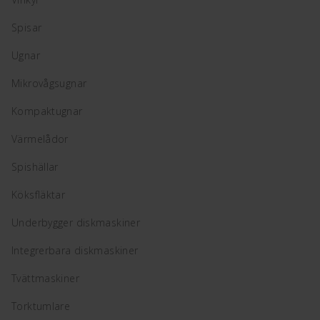
Spisar
Ugnar
Mikrovågsugnar
Kompaktugnar
Värmelådor
Spishällar
Köksfläktar
Underbygger diskmaskiner
Integrerbara diskmaskiner
Tvättmaskiner
Torktumlare