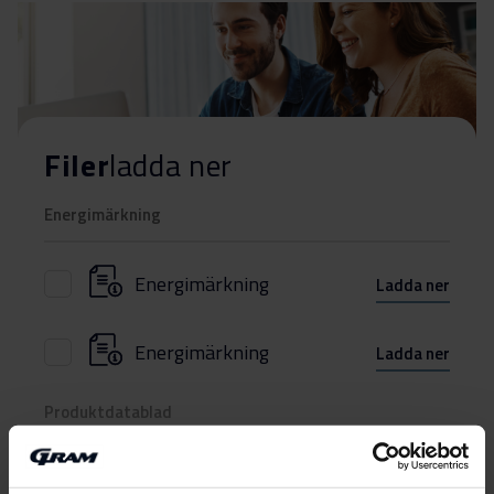
Filer
ladda ner
Energimärkning
Energimärkning
Ladda ner
Energimärkning
Ladda ner
Produktdatablad
EU-produktbeskrivning
Ladda ner