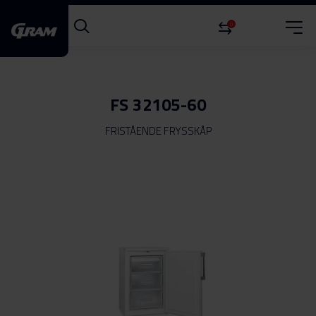
0
FS 32105-60
FRISTÅENDE FRYSSKÅP
Hoppa
till
slutet
av
bildgalleriet