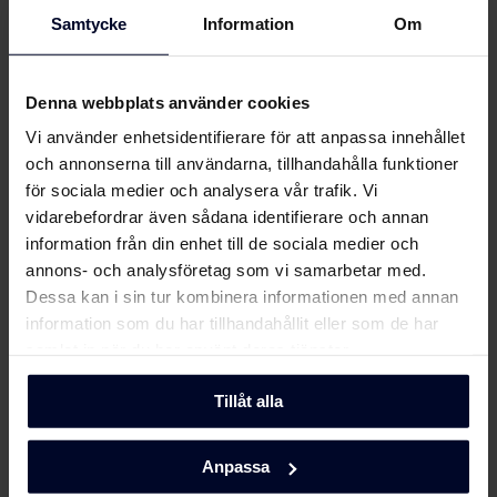
(DK,EN,FI,SV,NO)
Visa mer
Samtycke
Information
Om
EU-produktbeskrivning
Ladda ner
(SV)
Denna webbplats använder cookies
Om
Gram
Vi använder enhetsidentifierare för att anpassa innehållet
EU-produktbeskrivning
Ladda ner
och annonserna till användarna, tillhandahålla funktioner
(NO)
för sociala medier och analysera vår trafik. Vi
vidarebefordrar även sådana identifierare och annan
EU-produktbeskrivning
Ladda ner
information från din enhet till de sociala medier och
(FI)
annons- och analysföretag som vi samarbetar med.
Dessa kan i sin tur kombinera informationen med annan
EU-produktbeskrivning
Ladda ner
information som du har tillhandahållit eller som de har
(EN)
samlat in när du har använt deras tjänster.
EU-produktbeskrivning
Tillåt alla
Ladda ner
(DK)
Anpassa
Användarhandbok