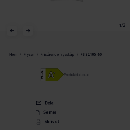
1/2
Hoppa
till
början
Hem
Frysar
Fristående frysskåp
FS 32105-60
av
bildgalleriet
Produktdatablad
Dela
Se mer
Skriv ut