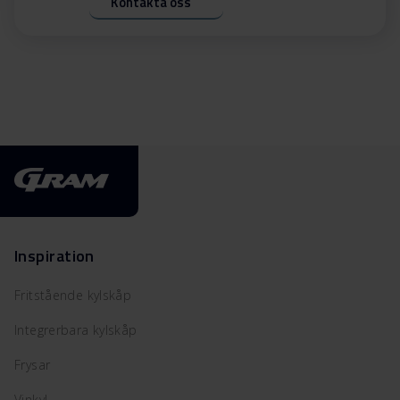
Kontakta oss
Inspiration
Fritstående kylskåp
Integrerbara kylskåp
Frysar
Vinkyl