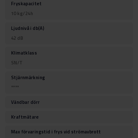
Fryskapacitet
10 kg/24h
Ljudnivå i db(A)
42 dB
Klimatklass
SN/T
Stjärnmärkning
****
Vändbar dörr
Kraftmätare
Max förvaringstid i frys vid strömavbrott