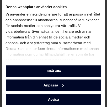
Filer
ladda ner
Denna webbplats använder cookies
Vi använder enhetsidentifierare för att anpassa innehållet
Energimärkning
och annonserna till användarna, tillhandahålla funktioner
för sociala medier och analysera vår trafik. Vi
Energimärkning
Ladda ner
vidarebefordrar även sådana identifierare och annan
information från din enhet till de sociala medier och
annons- och analysföretag som vi samarbetar med.
Användarhandbok
Dessa kan i sin tur kombinera informationen med annan
information som du har tillhandahållit eller som de har
Användarmanual
Ladda ner
samlat in när du har använt deras tjänster.
(DK,EN,FI,NO,SV)
Tillåt alla
Produktbild FS 481864 N (v)/1
Visa mer
Anpassa
Produktbild FS 481864 N
Ladda ner
(v)/1
Avvisa
Produktbild FS 481864 N