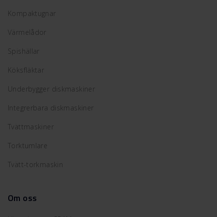
Kompaktugnar
Värmelådor
Spishällar
Köksfläktar
Underbygger diskmaskiner
Integrerbara diskmaskiner
Tvättmaskiner
Torktumlare
Tvätt-torkmaskin
Om oss