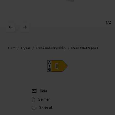
1/2
Hoppa
till
början
Hem
Frysar
Fristående frysskåp
FS 481864 N (v)/1
av
bildgalleriet
Dela
Se mer
Skriv ut