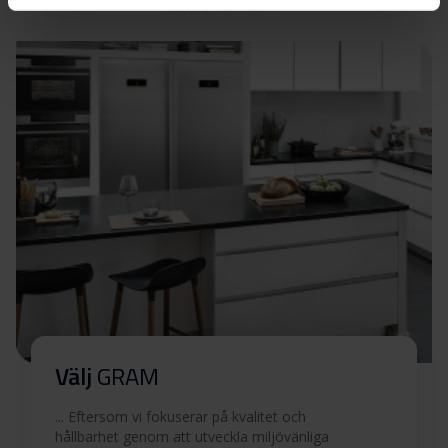
Om
Gram
Ladda ner
(v)/1
Ladda ner alla (4)
Ladda ner utvalda
Välj
GRAM
... Eftersom vi fokuserar på kvalitet och
hållbarhet genom att utveckla miljövänliga