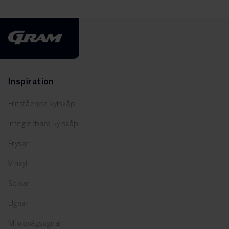
Inspiration
Fritstående kylskåp
Integrerbara kylskåp
Frysar
Vinkyl
Spisar
Ugnar
Mikrovågsugnar