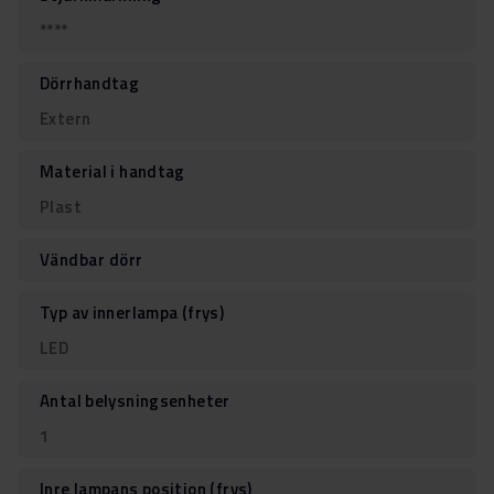
****
Dörrhandtag
Extern
Material i handtag
Plast
Vändbar dörr
Typ av innerlampa (frys)
LED
Antal belysningsenheter
1
Inre lampans position (frys)