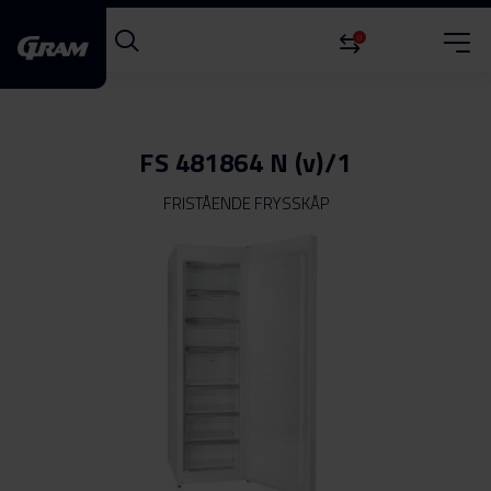
0
FS 481864 N (v)/1
FRISTÅENDE FRYSSKÅP
Hoppa
till
slutet
av
bildgalleriet