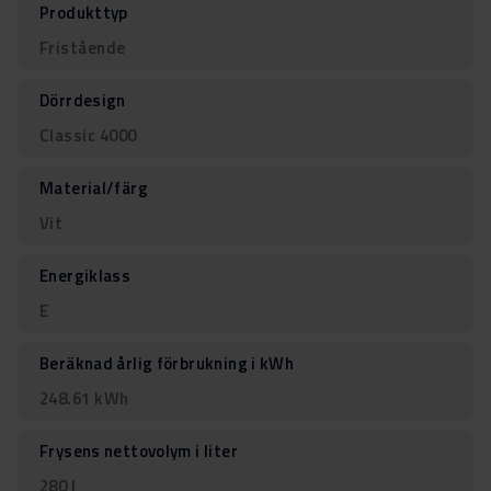
Produkttyp
Fristående
Dörrdesign
Classic 4000
Material/färg
Vit
Energiklass
E
Beräknad årlig förbrukning i kWh
248.61 kWh
Frysens nettovolym i liter
280 l