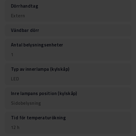
Dörrhandtag
Extern
Vändbar dörr
Antal belysningsenheter
1
Typ av innerlampa (kylskåp)
LED
Inre lampans position (kylskåp)
Sidobelysning
Tid för temperaturökning
12 h