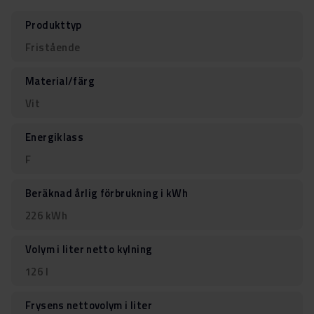
Produkttyp
Fristående
Material/färg
Vit
Energiklass
F
Beräknad årlig förbrukning i kWh
226 kWh
Volym i liter netto kylning
126 l
Frysens nettovolym i liter