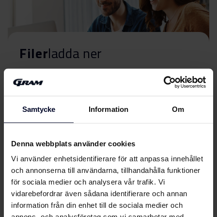
Filer
ladda ner
Energimärkning
Energimärkning
Ladda ner
Samtycke
Information
Om
Användarhandbok
Denna webbplats använder cookies
Användarmanual
Vi använder enhetsidentifierare för att anpassa innehållet
Ladda ner
(DK,EN,FI,NO,SV)
och annonserna till användarna, tillhandahålla funktioner
för sociala medier och analysera vår trafik. Vi
Produktbild FK 312524
vidarebefordrar även sådana identifierare och annan
Visa mer
information från din enhet till de sociala medier och
annons- och analysföretag som vi samarbetar med.