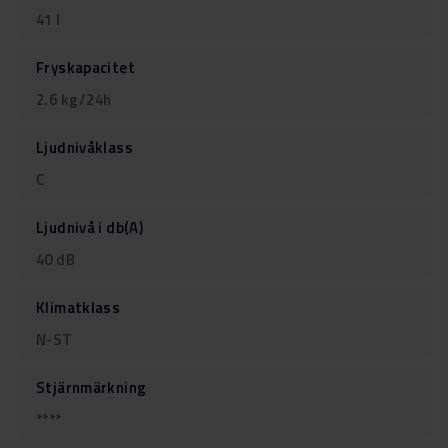
41 l
Fryskapacitet
2.6 kg/24h
Ljudnivåklass
C
Ljudnivå i db(A)
40 dB
Klimatklass
N-ST
Stjärnmärkning
****