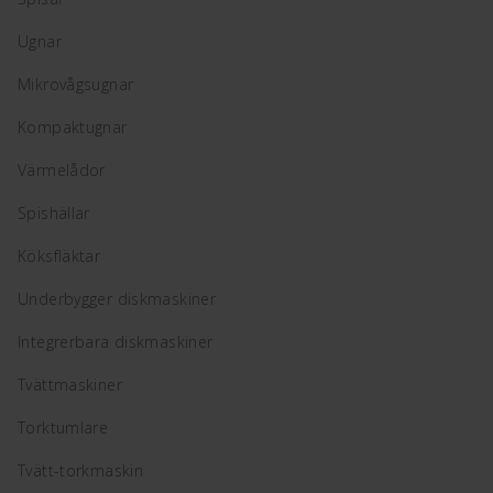
Ugnar
Mikrovågsugnar
Kompaktugnar
Värmelådor
Spishällar
Köksfläktar
Underbygger diskmaskiner
Integrerbara diskmaskiner
Tvättmaskiner
Torktumlare
Tvätt-torkmaskin