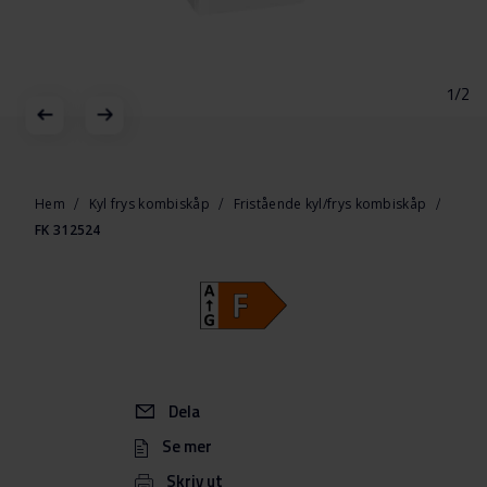
1/2
Hoppa
till
början
Hem
Kyl frys kombiskåp
Fristående kyl/frys kombiskåp
av
FK 312524
bildgalleriet
Dela
Se mer
Skriv ut