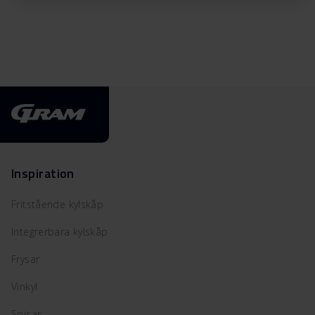
Inspiration
Fritstående kylskåp
Integrerbara kylskåp
Frysar
Vinkyl
Spisar