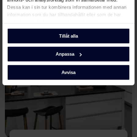
Produktbild FK 312524
Ladda ner
Dessa kan i sin tur kombinera informationen med annan
information som du har tillhandahållit eller som de har
samlat in när du har använt deras tjänster.
Produktbild FK 312524
Om
Gram
Ladda ner
Tillåt alla
Ladda ner alla (4)
Ladda ner utvalda
Anpassa
Avvisa