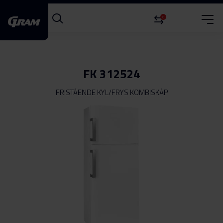
0
FK 312524
FRISTÅENDE KYL/FRYS KOMBISKÅP
Hoppa
till
slutet
av
bildgalleriet