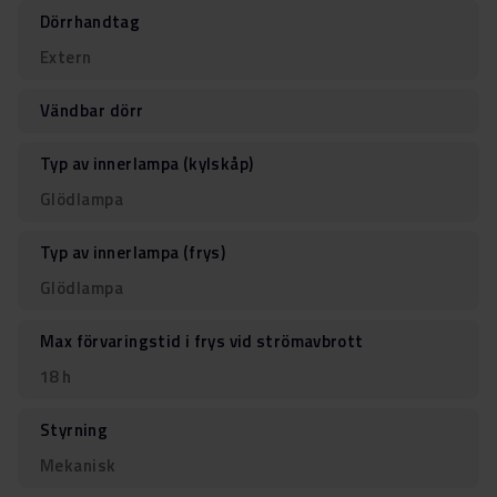
Dörrhandtag
Extern
Vändbar dörr
Typ av innerlampa (kylskåp)
Glödlampa
Typ av innerlampa (frys)
Glödlampa
Max förvaringstid i frys vid strömavbrott
18 h
Styrning
Mekanisk