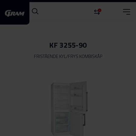
0
KF 3255-90
FRISTÅENDE KYL/FRYS KOMBISKÅP
Hoppa
till
slutet
av
bildgalleriet