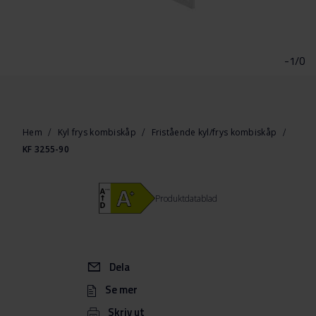
Hoppa
till
början
-1/0
av
bildgalleriet
Hem
Kyl frys kombiskåp
Fristående kyl/frys kombiskåp
KF 3255-90
Produktdatablad
Dela
Se mer
Skriv ut