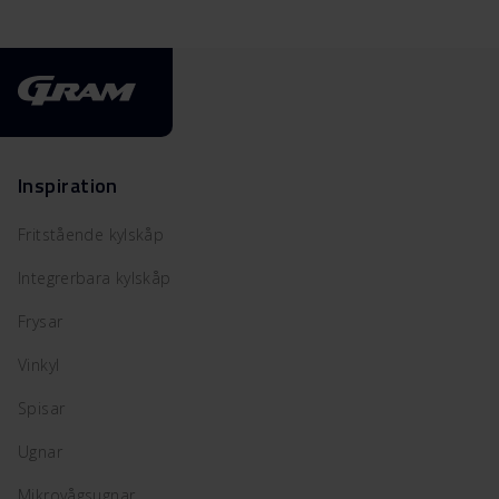
Inspiration
Fritstående kylskåp
Integrerbara kylskåp
Frysar
Vinkyl
Spisar
Ugnar
Mikrovågsugnar