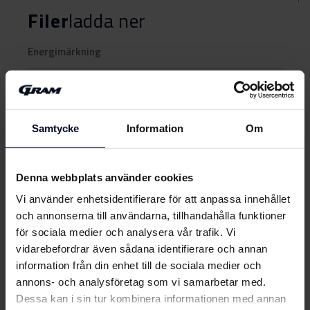
Filer
ladda ner
Energimärkning
Energimärkning
Ladda ner
Samtycke
Information
Om
Energimärkning
Ladda ner
Produktdatablad
Denna webbplats använder cookies
Vi använder enhetsidentifierare för att anpassa innehållet
EU-produktbeskrivning
och annonserna till användarna, tillhandahålla funktioner
Ladda ner
(DK,EN,FI,SV,NO)
Visa mer
för sociala medier och analysera vår trafik. Vi
vidarebefordrar även sådana identifierare och annan
EU-produktbeskrivning
information från din enhet till de sociala medier och
Ladda ner
(DK,EN,FI,SV,NO)
annons- och analysföretag som vi samarbetar med.
Dessa kan i sin tur kombinera informationen med annan