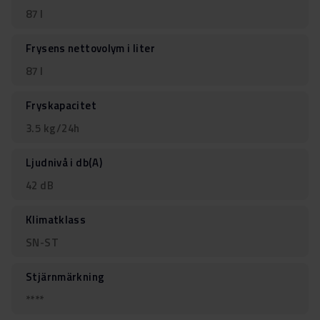
87 l
Frysens nettovolym i liter
87 l
Fryskapacitet
3.5 kg/24h
Ljudnivå i db(A)
42 dB
Klimatklass
SN-ST
Stjärnmärkning
****