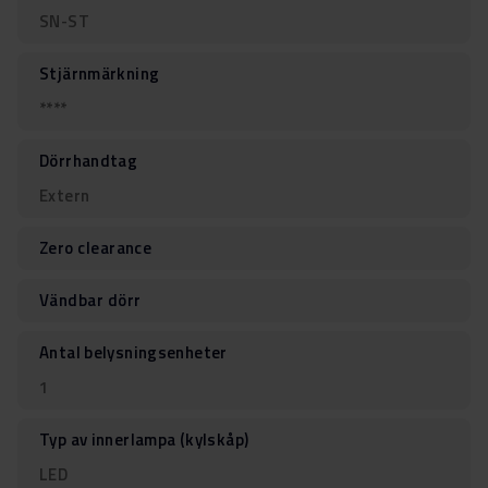
SN-ST
Stjärnmärkning
****
Dörrhandtag
Extern
Zero clearance
Vändbar dörr
Antal belysningsenheter
1
Typ av innerlampa (kylskåp)
LED