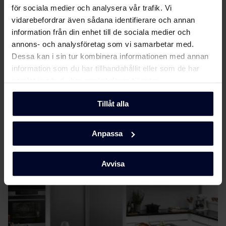
Produktdatablad
för sociala medier och analysera vår trafik. Vi
vidarebefordrar även sådana identifierare och annan
information från din enhet till de sociala medier och
EU-produktbeskrivning
Ladda ner
annons- och analysföretag som vi samarbetar med.
(DK,EN,FI,SV,NO)
Dessa kan i sin tur kombinera informationen med annan
information som du har tillhandahållit eller som de har
Användarhandbok
Visa mer
samlat in när du har använt deras tjänster.
Användarmanual
Tillåt alla
Ladda ner
(DK,EN,FI,NO,SV)
Om
Gram
Anpassa
Produktbild KF 3255-94
Avvisa
Produktbild KF 3255-94
Ladda ner
Produktbild KF 3255-94
Ladda ner