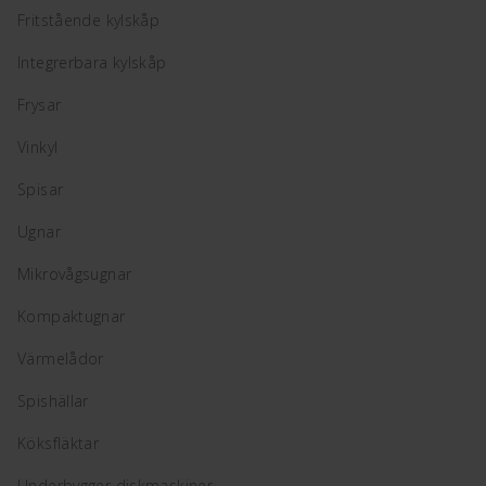
Fritstående kylskåp
Integrerbara kylskåp
Frysar
Vinkyl
Spisar
Ugnar
Mikrovågsugnar
Kompaktugnar
Värmelådor
Spishällar
Köksfläktar
Underbygger diskmaskiner