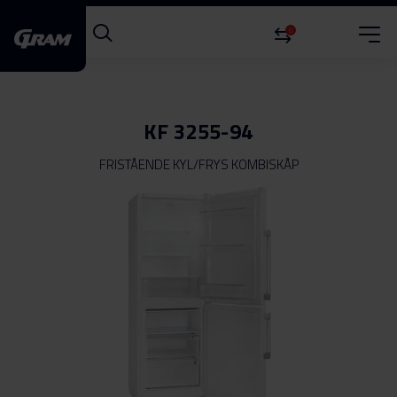
0
KF 3255-94
FRISTÅENDE KYL/FRYS KOMBISKÅP
Hoppa
till
slutet
av
bildgalleriet