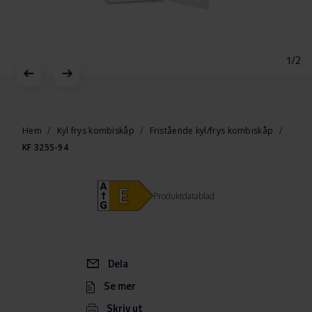
1/2
Hoppa
till
början
Hem
Kyl frys kombiskåp
Fristående kyl/frys kombiskåp
av
KF 3255-94
bildgalleriet
Produktdatablad
Dela
Se mer
Skriv ut