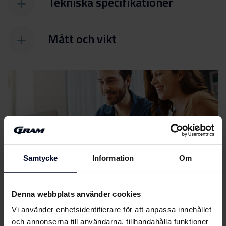
Tekniska specifikationer
Mått och vikt
Filer
ladda ner
Samtycke
Information
Om
Energimärkning
Energimärkning
Denna webbplats använder cookies
Ladda ner
(EN,DK,FI,SV,NO)
Vi använder enhetsidentifierare för att anpassa innehållet
och annonserna till användarna, tillhandahålla funktioner