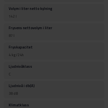
Volym i liter netto kylning
142 l
Frysens nettovolym i liter
87 l
Fryskapacitet
4 kg/24h
Ljudnivåklass
C
Ljudnivå i db(A)
38 dB
Klimatklass