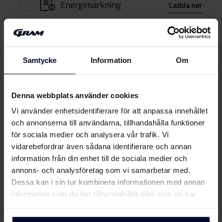
Energimärkning
Ladda ner
Produktdatablad
EU-produktbeskrivning
Samtycke
Information
Om
Ladda ner
(DK,EN,FI,SV,NO)
Användarhandbok
Denna webbplats använder cookies
Visa mer
Vi använder enhetsidentifierare för att anpassa innehållet
Användarmanual
och annonserna till användarna, tillhandahålla funktioner
Ladda ner
(DK,EN,FI,NO,SV)
för sociala medier och analysera vår trafik. Vi
vidarebefordrar även sådana identifierare och annan
Om
Gram
Produktbild KF 3296-90 X
information från din enhet till de sociala medier och
annons- och analysföretag som vi samarbetar med.
Dessa kan i sin tur kombinera informationen med annan
Produktbild KF 3296-90 X
Ladda ner
information som du har tillhandahållit eller som de har
samlat in när du har använt deras tjänster.
Produktbild KF 3296-90 X
Ladda ner