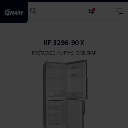
0
KF 3296-90 X
FRISTÅENDE KYL/FRYS KOMBISKÅP
Hoppa
till
slutet
av
bildgalleriet