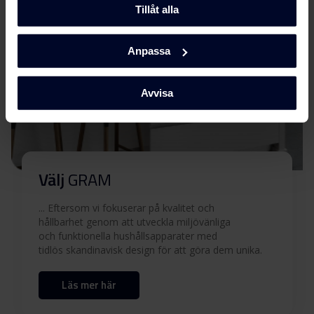
Tillåt alla
Ladda ner alla (5)
Ladda ner utvalda
Anpassa
Avvisa
Välj
GRAM
... Eftersom vi fokuserar på kvalitet och
hållbarhet genom att utveckla miljövänliga
och funktionella hushållsapparater med
tidlös skandinavisk design för att göra dem unika.
Läs mer här