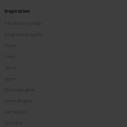
Inspiration
Fritstående kylskåp
Integrerbara kylskåp
Frysar
Vinkyl
Spisar
Ugnar
Mikrovågsugnar
Kompaktugnar
Värmelådor
Spishällar