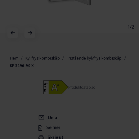
1/2
Hoppa
till
början
Hem
Kyl frys kombiskåp
Fristående kyl/frys kombiskåp
av
KF 3296-90 X
bildgalleriet
Produktdatablad
Dela
Se mer
Skriv ut