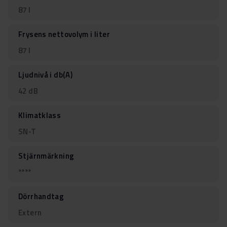
87 l
Frysens nettovolym i liter
87 l
Ljudnivå i db(A)
42 dB
Klimatklass
SN-T
Stjärnmärkning
****
Dörrhandtag
Extern