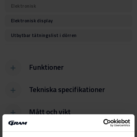
Elektronisk
Elektronisk display
Utbytbar tätningslist i dörren
Funktioner
Tekniska specifikationer
Mått och vikt