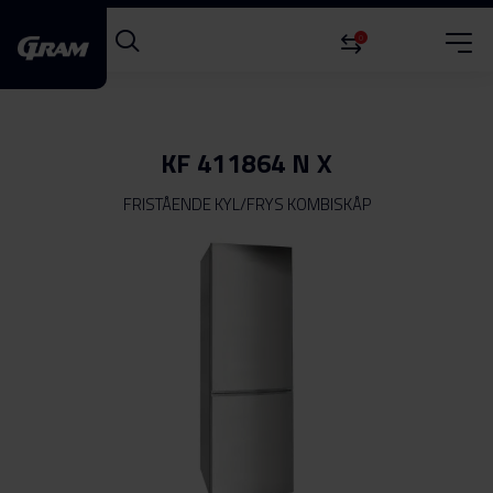
0
KF 411864 N X
FRISTÅENDE KYL/FRYS KOMBISKÅP
Hoppa
till
slutet
av
bildgalleriet