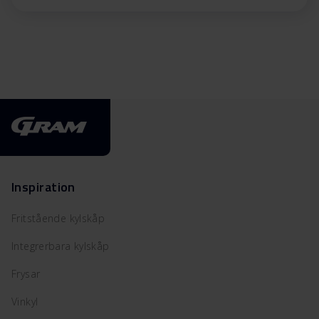
Inspiration
Fritstående kylskåp
Integrerbara kylskåp
Frysar
Vinkyl