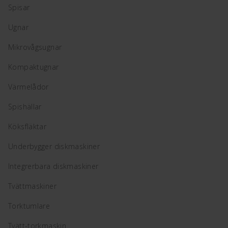
Spisar
Ugnar
Mikrovågsugnar
Kompaktugnar
Värmelådor
Spishällar
Köksfläktar
Underbygger diskmaskiner
Integrerbara diskmaskiner
Tvättmaskiner
Torktumlare
Tvätt-torkmaskin