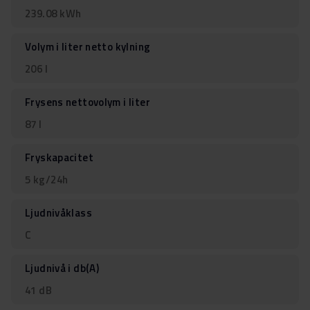
239.08 kWh
Volym i liter netto kylning
206 l
Frysens nettovolym i liter
87 l
Fryskapacitet
5 kg/24h
Ljudnivåklass
C
Ljudnivå i db(A)
41 dB