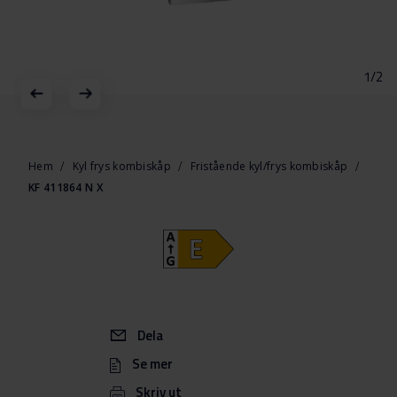
1/2
Hoppa
till
början
Hem
Kyl frys kombiskåp
Fristående kyl/frys kombiskåp
av
KF 411864 N X
bildgalleriet
Dela
Se mer
Skriv ut