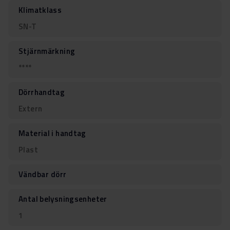
Klimatklass
SN-T
Stjärnmärkning
****
Dörrhandtag
Extern
Material i handtag
Plast
Vändbar dörr
Antal belysningsenheter
1