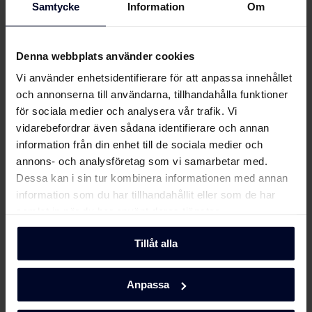
Samtycke
Information
Om
Denna webbplats använder cookies
Vi använder enhetsidentifierare för att anpassa innehållet
Filer
ladda ner
och annonserna till användarna, tillhandahålla funktioner
för sociala medier och analysera vår trafik. Vi
Energimärkning
vidarebefordrar även sådana identifierare och annan
information från din enhet till de sociala medier och
Energimärkning
annons- och analysföretag som vi samarbetar med.
Ladda ner
Dessa kan i sin tur kombinera informationen med annan
information som du har tillhandahållit eller som de har
Användarhandbok
samlat in när du har använt deras tjänster.
Användarmanual
Tillåt alla
Ladda ner
(DK,EN,FI,NO,SV)
Anpassa
Produktbild KF 411864 N X
Visa mer