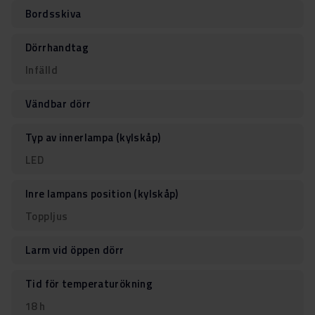
Bordsskiva
Dörrhandtag
Infälld
Vändbar dörr
Typ av innerlampa (kylskåp)
LED
Inre lampans position (kylskåp)
Toppljus
Larm vid öppen dörr
Tid för temperaturökning
18 h