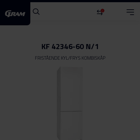
0
KF 42346-60 N/1
FRISTÅENDE KYL/FRYS KOMBISKÅP
Hoppa
till
slutet
av
bildgalleriet