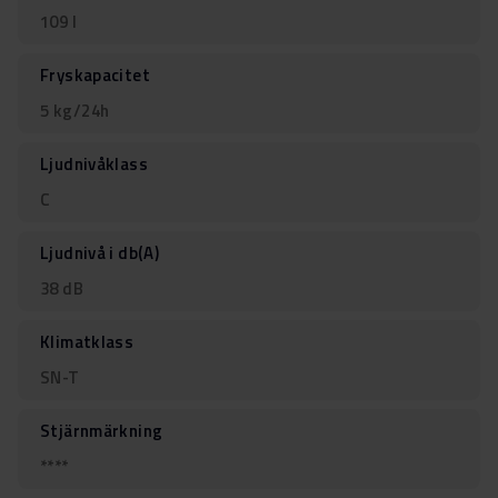
109 l
Fryskapacitet
5 kg/24h
Ljudnivåklass
C
Ljudnivå i db(A)
38 dB
Klimatklass
SN-T
Stjärnmärkning
****