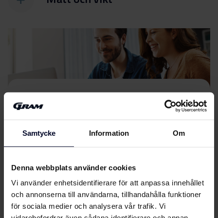
Filer
ladda ner
Energimärkning
Samtycke
Information
Om
Energimärkning
Ladda ner
Denna webbplats använder cookies
Produktdatablad
Vi använder enhetsidentifierare för att anpassa innehållet
och annonserna till användarna, tillhandahålla funktioner
EU-produktbeskrivning
för sociala medier och analysera vår trafik. Vi
Ladda ner
vidarebefordrar även sådana identifierare och annan