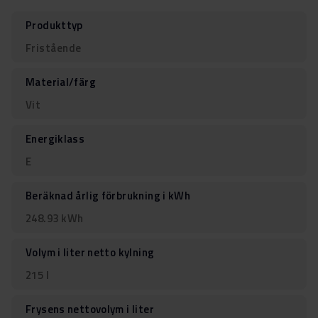
Produkttyp
Fristående
Material/färg
Vit
Energiklass
E
Beräknad årlig förbrukning i kWh
248.93 kWh
Volym i liter netto kylning
215 l
Frysens nettovolym i liter