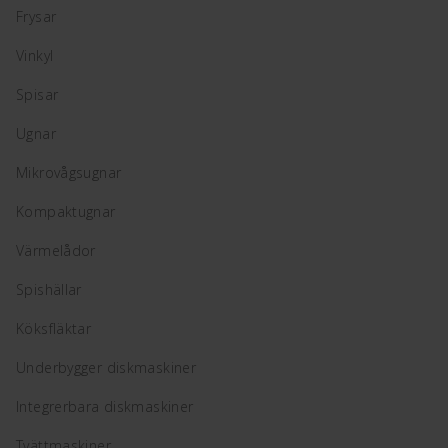
Frysar
Vinkyl
Spisar
Ugnar
Mikrovågsugnar
Kompaktugnar
Värmelådor
Spishällar
Köksfläktar
Underbygger diskmaskiner
Integrerbara diskmaskiner
Tvättmaskiner