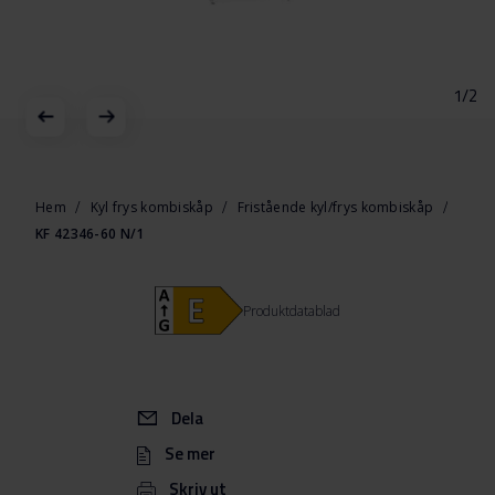
1/2
Hoppa
till
början
Hem
Kyl frys kombiskåp
Fristående kyl/frys kombiskåp
av
KF 42346-60 N/1
bildgalleriet
Produktdatablad
Dela
Se mer
Skriv ut