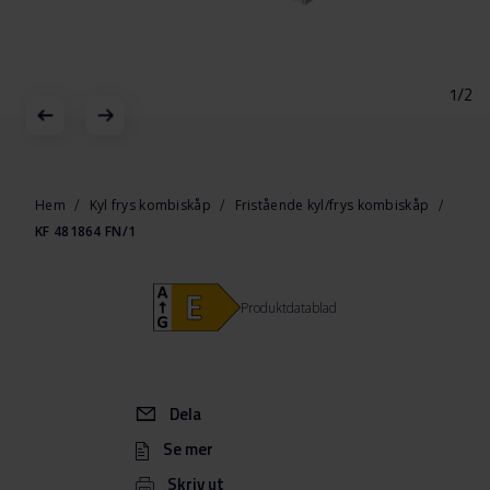
1/2
Hoppa
till
början
Hem
Kyl frys kombiskåp
Fristående kyl/frys kombiskåp
av
KF 481864 FN/1
bildgalleriet
Produktdatablad
Dela
Se mer
Skriv ut