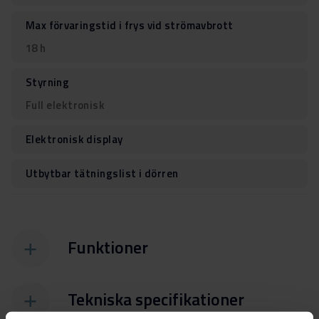
Max förvaringstid i frys vid strömavbrott
18 h
Styrning
Full elektronisk
Elektronisk display
Utbytbar tätningslist i dörren
Funktioner
Tekniska specifikationer