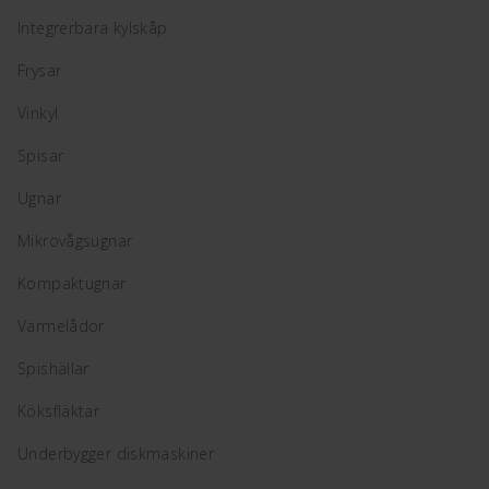
Integrerbara kylskåp
Frysar
Vinkyl
Spisar
Ugnar
Mikrovågsugnar
Kompaktugnar
Värmelådor
Spishällar
Köksfläktar
Underbygger diskmaskiner