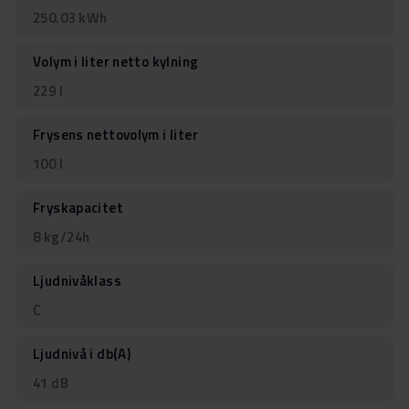
250.03 kWh
Volym i liter netto kylning
229 l
Frysens nettovolym i liter
100 l
Fryskapacitet
8 kg/24h
Ljudnivåklass
C
Ljudnivå i db(A)
41 dB