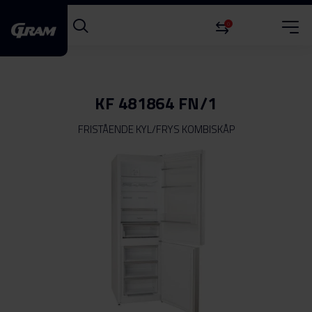
0
KF 481864 FN/1
FRISTÅENDE KYL/FRYS KOMBISKÅP
Hoppa
till
slutet
av
bildgalleriet