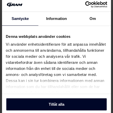
Mått och vikt
Samtycke
Information
Om
Denna webbplats använder cookies
Vi använder enhetsidentifierare för att anpassa innehållet
och annonserna till användarna, tillhandahålla funktioner
för sociala medier och analysera vår trafik. Vi
Filer
ladda ner
vidarebefordrar även sådana identifierare och annan
information från din enhet till de sociala medier och
annons- och analysföretag som vi samarbetar med.
Energimärkning
Dessa kan i sin tur kombinera informationen med annan
information som du har tillhandahållit eller som de har
Energimärkning
Ladda ner
samlat in när du har använt deras tjänster.
Produktdatablad
Tillåt alla