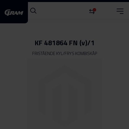
0
KF 481864 FN (v)/1
FRISTÅENDE KYL/FRYS KOMBISKÅP
Hoppa
till
slutet
av
bildgalleriet