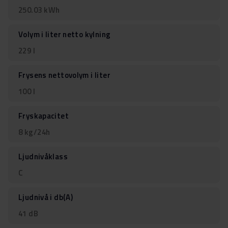
250.03 kWh
Volym i liter netto kylning
229 l
Frysens nettovolym i liter
100 l
Fryskapacitet
8 kg/24h
Ljudnivåklass
C
Ljudnivå i db(A)
41 dB