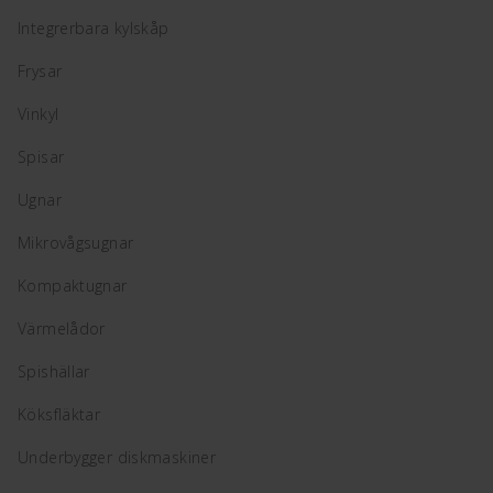
Integrerbara kylskåp
Frysar
Vinkyl
Spisar
Ugnar
Mikrovågsugnar
Kompaktugnar
Värmelådor
Spishällar
Köksfläktar
Underbygger diskmaskiner