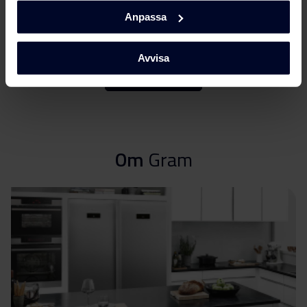
Användarmanual
Anpassa
Ladda ner
(DK,EN,FI,NO,SV)
Avvisa
Användarmanual
Visa mer
Ladda ner
(DK,EN,FI,NO,SV)
Ladda ner alla (3)
Ladda ner utvalda
Om
Gram