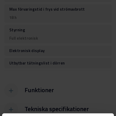
Max förvaringstid i frys vid strömavbrott
18 h
Styrning
Full elektronisk
Elektronisk display
Utbytbar tätningslist i dörren
Funktioner
Tekniska specifikationer