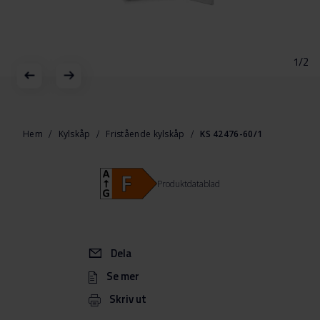
1/2
Hoppa
till
början
Hem
Kylskåp
Fristående kylskåp
KS 42476-60/1
av
bildgalleriet
Produktdatablad
Dela
Se mer
Skriv ut