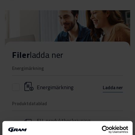
Filer
ladda ner
Energimärkning
Energimärkning
Ladda ner
Produktdatablad
EU-produktbeskrivning
Ladda ner
(DK,EN,FI,SV,NO)