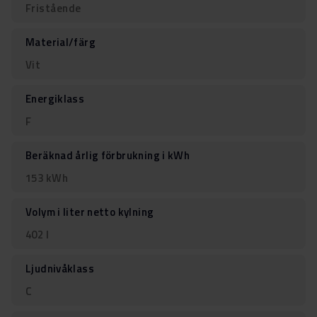
Fristående
Material/färg
Vit
Energiklass
F
Beräknad årlig förbrukning i kWh
153 kWh
Volym i liter netto kylning
402 l
Ljudnivåklass
C