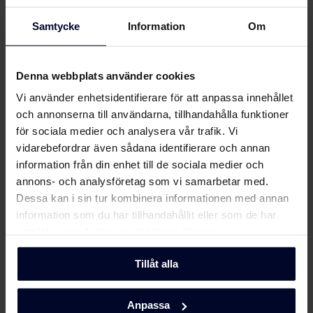
Användarhandbok
Visa mer
Samtycke
Information
Om
Säkerhetsinformation
Ladda ner
och varningar (SV)
Denna webbplats använder cookies
Vi använder enhetsidentifierare för att anpassa innehållet
Om
Gram
Säkerhetsinformation
och annonserna till användarna, tillhandahålla funktioner
Ladda ner
och varningar (FI)
för sociala medier och analysera vår trafik. Vi
vidarebefordrar även sådana identifierare och annan
Säkerhetsinformation
information från din enhet till de sociala medier och
Ladda ner
och varningar (DK)
annons- och analysföretag som vi samarbetar med.
Dessa kan i sin tur kombinera informationen med annan
Säkerhetsinformation
information som du har tillhandahållit eller som de har
Ladda ner
och varningar (SV)
samlat in när du har använt deras tjänster.
Användarmanual
Tillåt alla
Ladda ner
(DK,EN,FI,NO,SV)
Anpassa