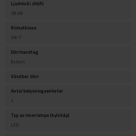
Ljudnivå i db(A)
38 dB
Klimatklass
SN-T
Dörrhandtag
Extern
Vändbar dörr
Antal belysningsenheter
1
Typ av innerlampa (kylskåp)
LED