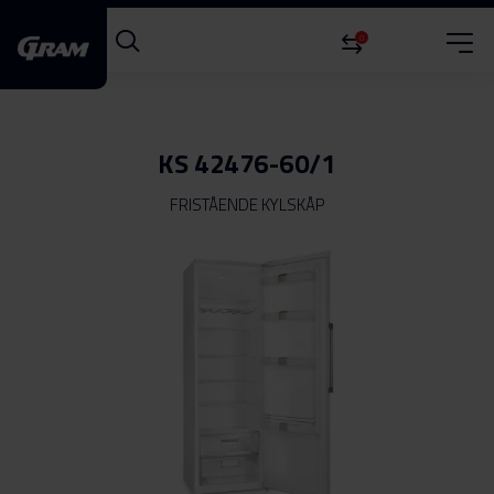
0
KS 42476-60/1
FRISTÅENDE KYLSKÅP
Hoppa
till
slutet
av
bildgalleriet