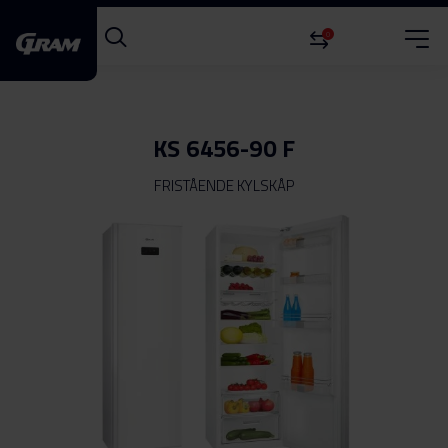
0
KS 6456-90 F
FRISTÅENDE KYLSKÅP
Hoppa
till
slutet
av
bildgalleriet