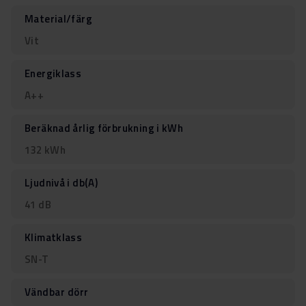
Material/färg
Vit
Energiklass
A++
Beräknad årlig förbrukning i kWh
132 kWh
Ljudnivå i db(A)
41 dB
Klimatklass
SN-T
Vändbar dörr