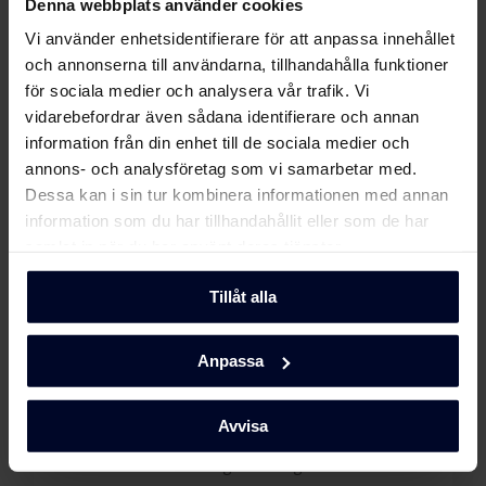
Denna webbplats använder cookies
Säkerhetsinformation
Ladda ner
Vi använder enhetsidentifierare för att anpassa innehållet
och varningar (DK)
och annonserna till användarna, tillhandahålla funktioner
för sociala medier och analysera vår trafik. Vi
Säkerhetsinformation
Ladda ner
vidarebefordrar även sådana identifierare och annan
och varningar (SV)
information från din enhet till de sociala medier och
annons- och analysföretag som vi samarbetar med.
Användarmanual
Dessa kan i sin tur kombinera informationen med annan
Ladda ner
(DK,EN,FI,NO,SV)
information som du har tillhandahållit eller som de har
samlat in när du har använt deras tjänster.
Produktbild KS 6456-90 F
Tillåt alla
Produktbild KS 6456-90 F
Ladda ner
Välj
GRAM
Anpassa
Produktbild KS 6456-90 F
Ladda ner
... Eftersom vi fokuserar på kvalitet och
hållbarhet genom att utveckla miljövänliga
Avvisa
och funktionella hushållsapparater med
Produktbild KS 6456-90 F
Ladda ner
tidlös skandinavisk design för att göra dem unika.