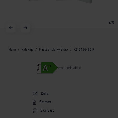
1/6
Hoppa
till
början
Hem
Kylskåp
Fristående kylskåp
KS 6456-90 F
av
bildgalleriet
Produktdatablad
Dela
Se mer
Skriv ut