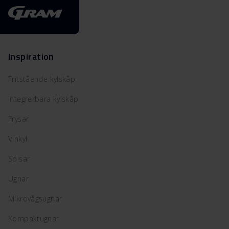
Inspiration
Fritstående kylskåp
Integrerbara kylskåp
Frysar
Vinkyl
Spisar
Ugnar
Mikrovågsugnar
Kompaktugnar