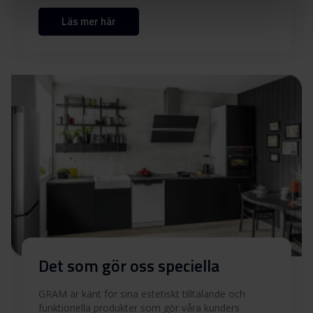
Läs mer här
Produktbild KS 6456-90 F
Ladda ner
Produktbild KS 6456-90 F
Ladda ner
Produktbild KS 6456-90 F
Ladda ner
Ladda ner alla (13)
Ladda ner utvalda
Det som gör oss speciella
GRAM är känt för sina estetiskt tilltalande och
funktionella produkter som gör våra kunders