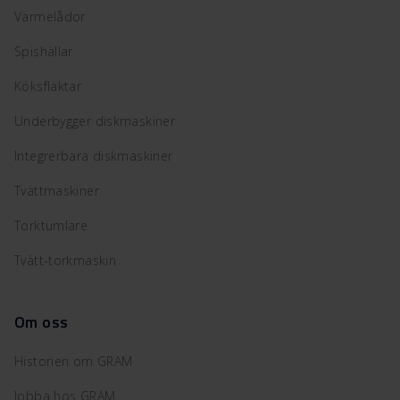
Värmelådor
Spishällar
Köksfläktar
Underbygger diskmaskiner
Integrerbara diskmaskiner
Tvättmaskiner
Torktumlare
Tvätt-torkmaskin
Om oss
Historien om GRAM
Jobba hos GRAM