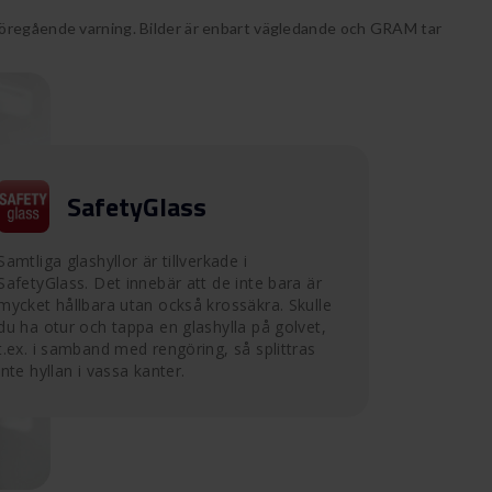
föregående varning. Bilder är enbart vägledande och GRAM tar
SafetyGlass
Samtliga glashyllor är tillverkade i
SafetyGlass. Det innebär att de inte bara är
mycket hållbara utan också krossäkra. Skulle
du ha otur och tappa en glashylla på golvet,
t.ex. i samband med rengöring, så splittras
inte hyllan i vassa kanter.