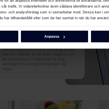
e för att anpassa innehållet och annonserna till användarna, tillh
vår trafik. Vi vidarebefordrar även sådana identifierare och anna
nnons- och analysföretag som vi samarbetar med. Dessa kan i sin
har tillhandahållit eller som de har samlat in när du har använt 
Larm för öppen dörr
Anpassa
Med larm för öppen dörr får du genast veta
om kylskåpsdörren inte är ordentligt stängd.
Därmed undviker du att kylan släpps ut och
att temperaturen i skåpet blir för hög,
samtidigt som energiförbrukningen blir
högre.