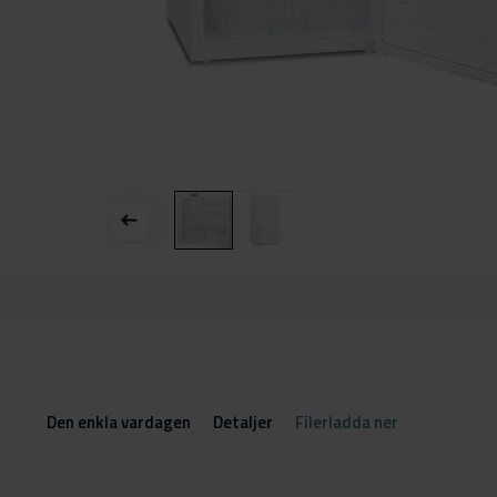
Hoppa
till
början
av
bildgalleriet
Den enkla vardagen
Detaljer
Filerladda ner