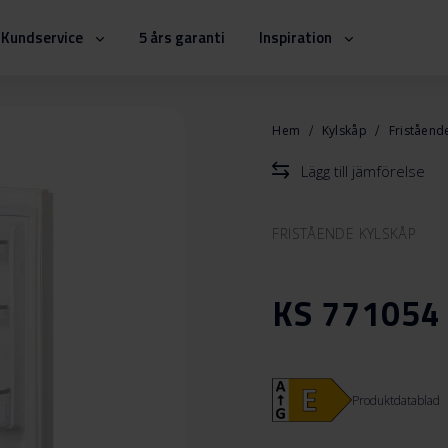
Kundservice
5 års garanti
Inspiration
Hem
Kylskåp
Friståend
Lägg till jämförelse
FRISTÅENDE KYLSKÅP
KS 771054
Produktdatablad