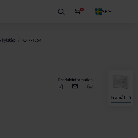
0
SE
e kylskåp
KS 771054
Produktinformation
Framåt