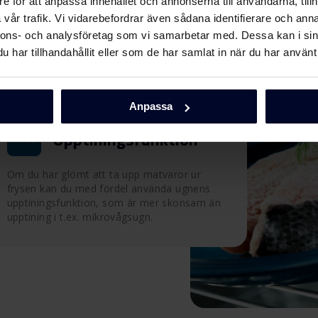
e för att anpassa innehållet och annonserna till användarna, tillh
vår trafik. Vi vidarebefordrar även sådana identifierare och anna
nnons- och analysföretag som vi samarbetar med. Dessa kan i sin
har tillhandahållit eller som de har samlat in när du har använt 
Anpassa
Upptiningsfunktion
Om du har glömt att ta upp matvaror ur
frysen kan du med fördel använda ugnens
upptiningsfunktion, som är mer skonsam än
upptining i t.ex. mikrovågsugn.