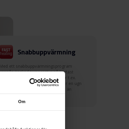
Snabbuppvärmning
Med ett snabbuppvärmningsprogram
uppnås önskad temperatur på kortast
möjliga tid. Ugnstemperaturen når t.ex.
180°C på bara 4 minuter. Så du får en ugn
som är klar att använda snabbare än
någonsin förut.
Om