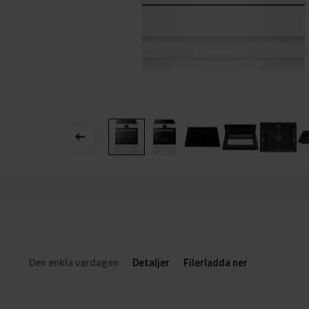
Hoppa
till
början
av
bildgalleriet
Den enkla vardagen
Detaljer
Filerladda ner