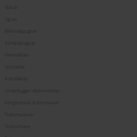
Spisar
Ugnar
Mikrovågsugnar
Kompaktugnar
Värmelådor
Spishällar
Köksfläktar
Underbygger diskmaskiner
Integrerbara diskmaskiner
Tvättmaskiner
Torktumlare