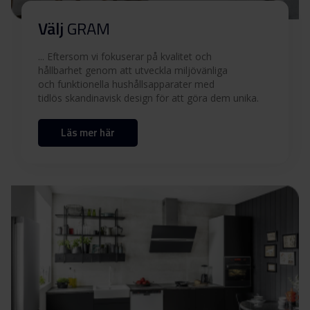
Användarmanual (FI,SV)
Ladda ner
Välj
GRAM
Produktbild EK 6610-90
... Eftersom vi fokuserar på kvalitet och
hållbarhet genom att utveckla miljövänliga
och funktionella hushållsapparater med
Produktbild EK 6610-90
Ladda ner
tidlös skandinavisk design för att göra dem unika.
Läs mer här
Ladda ner alla (10)
Ladda ner utvalda