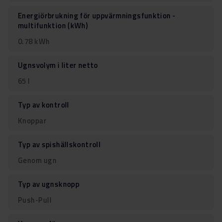
Energiörbrukning för uppvärmningsfunktion -
multifunktion (kWh)
0.78 kWh
Ugnsvolym i liter netto
65 l
Typ av kontroll
Knoppar
Typ av spishällskontroll
Genom ugn
Typ av ugnsknopp
Push-Pull