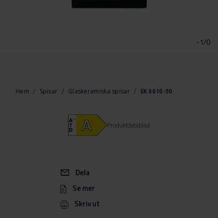
Hoppa
till
början
-1/0
av
bildgalleriet
Hem
Spisar
Glaskeramiska spisar
EK 6610-90
Produktdatablad
Dela
Se mer
Skriv ut