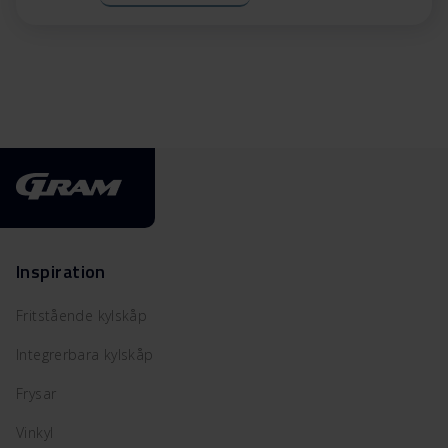
Inspiration
Fritstående kylskåp
Integrerbara kylskåp
Frysar
Vinkyl