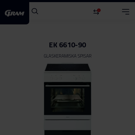
0
EK 6610-90
GLASKERAMISKA SPISAR
Hoppa
till
slutet
av
bildgalleriet