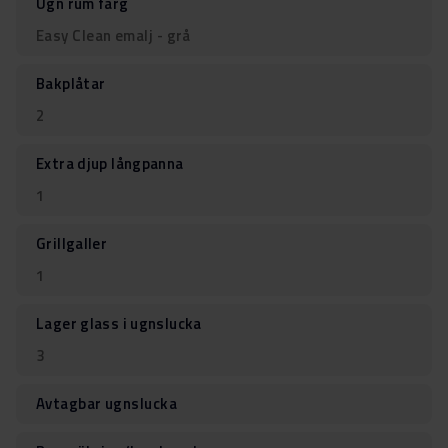
Ugn rum färg
Easy Clean emalj - grå
Bakplåtar
2
Extra djup långpanna
1
Grillgaller
1
Lager glass i ugnslucka
3
Avtagbar ugnslucka