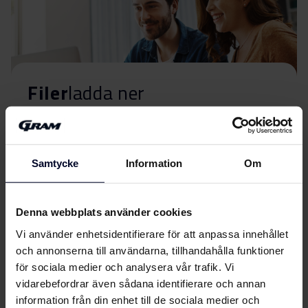
Filer
ladda ner
Energimärkning
Samtycke
Information
Om
Energimärkning
Ladda ner
Produktdatablad
Denna webbplats använder cookies
Vi använder enhetsidentifierare för att anpassa innehållet
EU-produktbeskrivning
och annonserna till användarna, tillhandahålla funktioner
Ladda ner
(DK,EN,FI,SV,NO)
för sociala medier och analysera vår trafik. Vi
vidarebefordrar även sådana identifierare och annan
Användarhandbok
information från din enhet till de sociala medier och
Visa mer