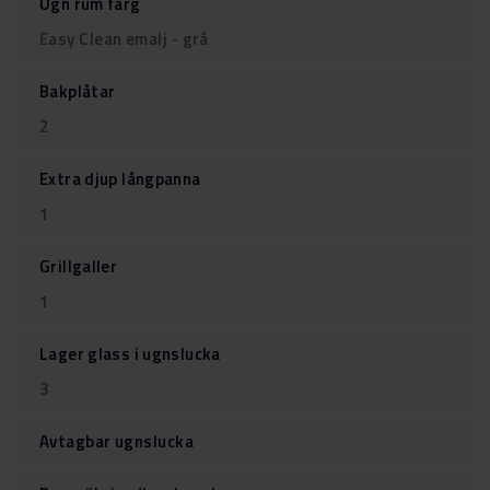
Ugn rum färg
Easy Clean emalj - grå
Bakplåtar
2
Extra djup långpanna
1
Grillgaller
1
Lager glass i ugnslucka
3
Avtagbar ugnslucka