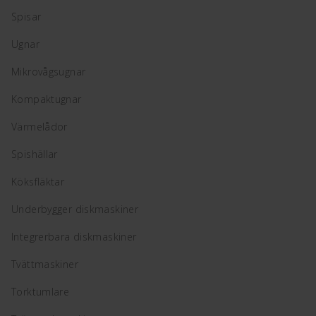
Spisar
Ugnar
Mikrovågsugnar
Kompaktugnar
Värmelådor
Spishällar
Köksfläktar
Underbygger diskmaskiner
Integrerbara diskmaskiner
Tvättmaskiner
Torktumlare