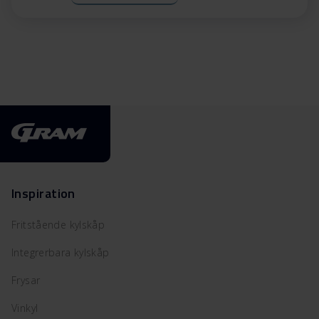
Inspiration
Fritstående kylskåp
Integrerbara kylskåp
Frysar
Vinkyl