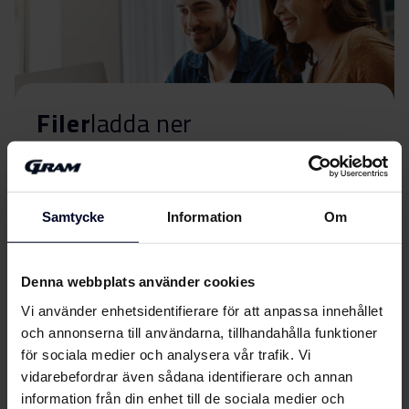
Filer
ladda ner
Energimärkning
Samtycke
Information
Om
Energimärkning
Ladda ner
Produktdatablad
Denna webbplats använder cookies
Vi använder enhetsidentifierare för att anpassa innehållet
EU-produktbeskrivning
och annonserna till användarna, tillhandahålla funktioner
Ladda ner
(DK,EN,FI,SV,NO)
för sociala medier och analysera vår trafik. Vi
vidarebefordrar även sådana identifierare och annan
Användarhandbok
information från din enhet till de sociala medier och
Visa mer