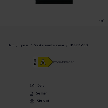
Hoppa
till
början
-1/0
av
bildgalleriet
Hem
Spisar
Glaskeramiska spisar
EK 6610-90 X
Produktdatablad
Dela
Se mer
Skriv ut