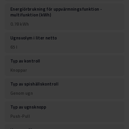
Energiörbrukning för uppvärmningsfunktion -
multifunktion (kWh)
0.78 kWh
Ugnsvolym i liter netto
65 l
Typ av kontroll
Knoppar
Typ av spishällskontroll
Genom ugn
Typ av ugnsknopp
Push-Pull