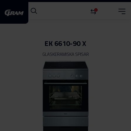
0
EK 6610-90 X
GLASKERAMISKA SPISAR
Hoppa
till
slutet
av
bildgalleriet