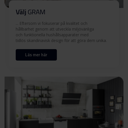
Användarmanual (FI,SV)
Ladda ner
Välj
GRAM
Produktbild EK 6610-90 X
... Eftersom vi fokuserar på kvalitet och
hållbarhet genom att utveckla miljövänliga
och funktionella hushållsapparater med
Produktbild EK 6610-90 X
Ladda ner
tidlös skandinavisk design för att göra dem unika.
Läs mer här
Ladda ner alla (10)
Ladda ner utvalda