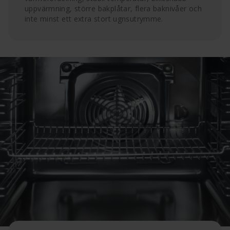
uppvärmning, större bakplåtar, flera baknivåer och
inte minst ett extra stort ugnsutrymme.