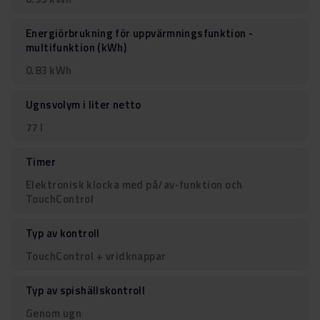
Energiörbrukning för uppvärmningsfunktion -
multifunktion (kWh)
0.83 kWh
Ugnsvolym i liter netto
77 l
Timer
Elektronisk klocka med på/av-funktion och
TouchControl
Typ av kontroll
TouchControl + vridknappar
Typ av spishällskontroll
Genom ugn