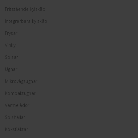
Fritstående kylskåp
Integrerbara kylskåp
Frysar
Vinkyl
Spisar
Ugnar
Mikrovågsugnar
Kompaktugnar
Värmelådor
Spishällar
Köksfläktar