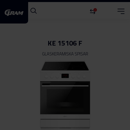
0
KE 15106 F
GLASKERAMISKA SPISAR
Hoppa
till
slutet
av
bildgalleriet