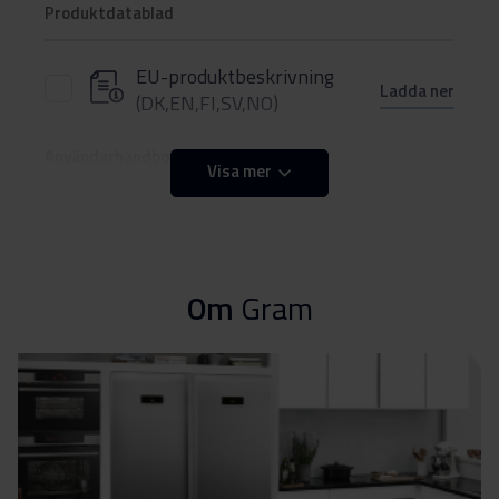
Produktdatablad
EU-produktbeskrivning
Ladda ner
(DK,EN,FI,SV,NO)
Användarhandbok
Visa mer
Säkerhetsinformation
Ladda ner
och varningar (DK)
Om
Gram
Säkerhetsinformation
Ladda ner
och varningar (NO)
Säkerhetsinformation
Ladda ner
och varningar (SV)
Säkerhetsinformation
Ladda ner
och varningar (EN)