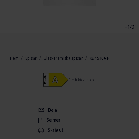
Hoppa
till
början
-1/0
av
bildgalleriet
Hem
Spisar
Glaskeramiska spisar
KE 15106 F
Produktdatablad
Dela
Se mer
Skriv ut