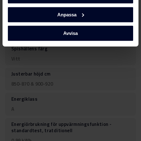
Design Fine
Anpassa
Typ av kokare
Keramisk
Avvisa
Spishällens färg
Vitt
Justerbar höjd cm
850-870 & 900-920
Energiklass
A
Energiörbrukning för uppvärmningsfunktion -
standardtest, tratditionell
0.99 kWh