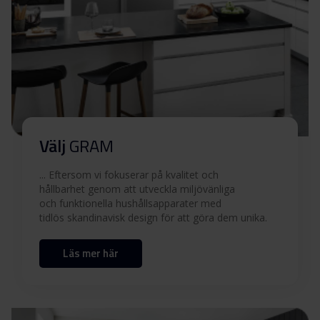
Säkerhetsinformation
Ladda ner
och varningar (FI)
Användarmanual (DK,NO)
Ladda ner
Användarmanual (FI,SV)
Ladda ner
Välj
GRAM
... Eftersom vi fokuserar på kvalitet och
Användarmanual (EN)
Ladda ner
hållbarhet genom att utveckla miljövänliga
och funktionella hushållsapparater med
Produktbild KE 15106 F
tidlös skandinavisk design för att göra dem unika.
Läs mer här
Produktbild KE 15106 F
Ladda ner
Ladda ner alla (11)
Ladda ner utvalda