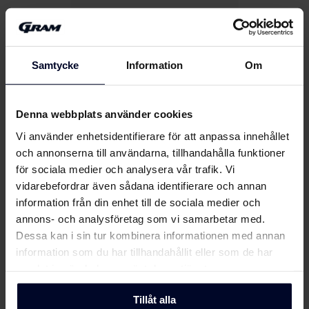
Snygg belysning
Ugnsutrymmet har en snygg
halogenbelysning som gör
Samtycke
Information
Om
det lätt att hålla ett öga på
maten på flera nivåer.
Denna webbplats använder cookies
Vi använder enhetsidentifierare för att anpassa innehållet
Visa fler funktioner
och annonserna till användarna, tillhandahålla funktioner
för sociala medier och analysera vår trafik. Vi
vidarebefordrar även sådana identifierare och annan
Detaljer
information från din enhet till de sociala medier och
annons- och analysföretag som vi samarbetar med.
Dessa kan i sin tur kombinera informationen med annan
Beskrivning
information som du har tillhandahållit eller som de har
samlat in när du har använt deras tjänster.
Tillåt alla
Design