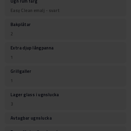
Ugn rum färg
Easy Clean emalj - svart
Bakplåtar
2
Extra djup långpanna
1
Grillgaller
1
Lager glass i ugnslucka
3
Avtagbar ugnslucka