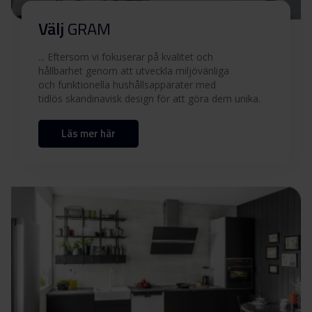
Användarmanual (FI,SV)
Ladda ner
Välj
GRAM
... Eftersom vi fokuserar på kvalitet och
Användarmanual (EN)
Ladda ner
hållbarhet genom att utveckla miljövänliga
och funktionella hushållsapparater med
Produktbild SC 17106
tidlös skandinavisk design för att göra dem unika.
Läs mer här
Produktbild SC 17106
Ladda ner
Ladda ner alla (11)
Ladda ner utvalda