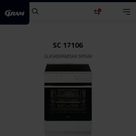
0
SC 17106
GLASKERAMISKA SPISAR
Hoppa
till
slutet
av
bildgalleriet