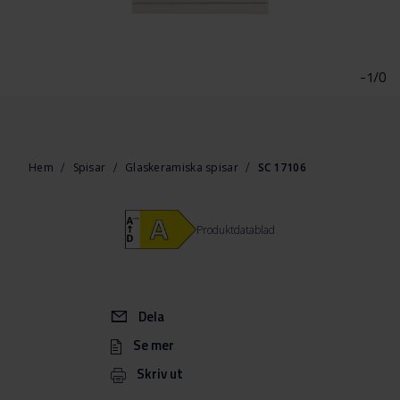
Hoppa
till
början
-1/0
av
bildgalleriet
Hem
Spisar
Glaskeramiska spisar
SC 17106
Produktdatablad
Dela
Se mer
Skriv ut