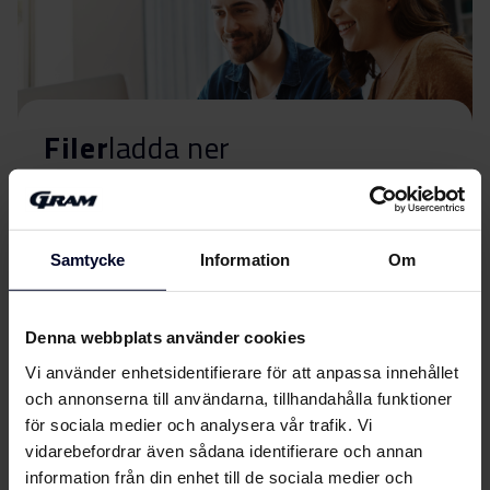
Filer
ladda ner
Energimärkning
Samtycke
Information
Om
Energimärkning
Ladda ner
Produktdatablad
Denna webbplats använder cookies
Vi använder enhetsidentifierare för att anpassa innehållet
EU-produktbeskrivning
och annonserna till användarna, tillhandahålla funktioner
Ladda ner
(DK,EN,FI,SV,NO)
för sociala medier och analysera vår trafik. Vi
vidarebefordrar även sådana identifierare och annan
Användarhandbok
information från din enhet till de sociala medier och
Visa mer