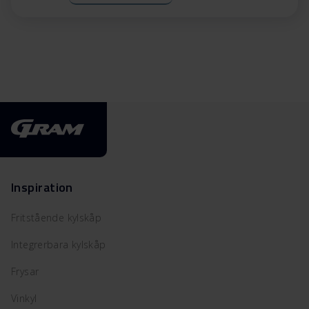
Inspiration
Fritstående kylskåp
Integrerbara kylskåp
Frysar
Vinkyl