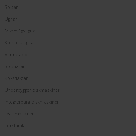
Spisar
Ugnar
Mikrovågsugnar
Kompaktugnar
Värmelådor
Spishällar
Köksfläktar
Underbygger diskmaskiner
Integrerbara diskmaskiner
Tvättmaskiner
Torktumlare