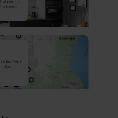
illtalande och
våra kunders
 sedan. Varje
i erbjuder
 hela