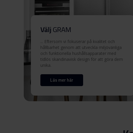
Säkerhetsinformation och
varningar (EN)
Välj
GRAM
Användarmanual (DK,NO)
... Eftersom vi fokuserar på kvalitet och
hållbarhet genom att utveckla miljövänliga
Användarmanual (FI,SV)
och funktionella hushållsapparater med
tidlös skandinavisk design för att göra dem
unika.
Användarmanual (EN)
Läs mer här
Vägledning för barnlås
Tekniska ritningar
Inbyggnadsritning