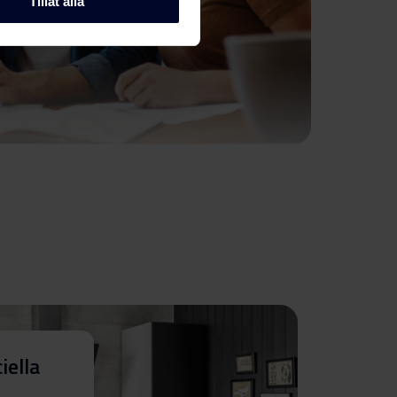
Tillåt alla
iella