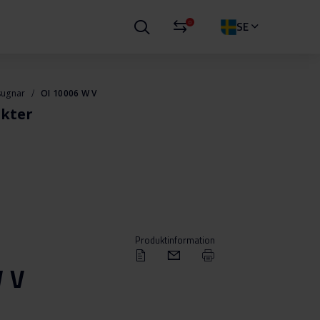
0
SE
sugnar
OI 10006 W V
kter
Produktinformation
W V