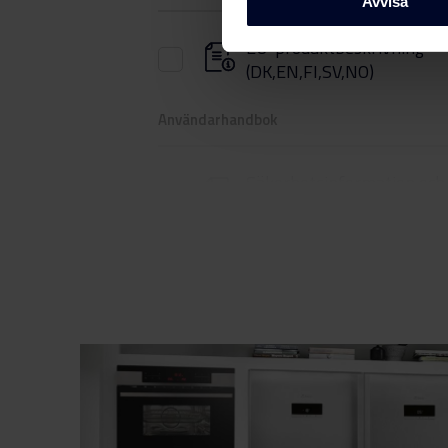
Avvisa
EU-produktbeskrivning
(DK,EN,FI,SV,NO)
Användarhandbok
Säkerhetsinformation och
varningar (DK)
Säkerhetsinformation och
varningar (FI)
Säkerhetsinformation och
varningar (NO)
Säkerhetsinformation och
varningar (SV)