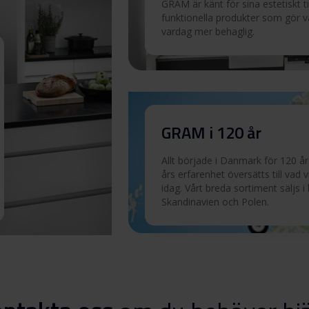
GRAM är känt för sina estetiskt t
funktionella produkter som gör 
Ladda ner
vardag mer behaglig.
Ladda ner
Ladda ner
GRAM i 120 år
Allt började i Danmark för 120 år
Ladda ner
års erfarenhet översätts till vad v
idag. Vårt breda sortiment säljs i
Skandinavien och Polen.
Ladda ner
Ladda ner