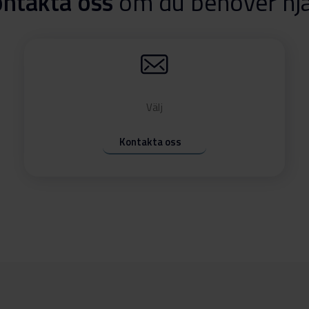
ntakta oss
om du behöver hj
Ladda ner
Välj
 utvalda
Kontakta oss