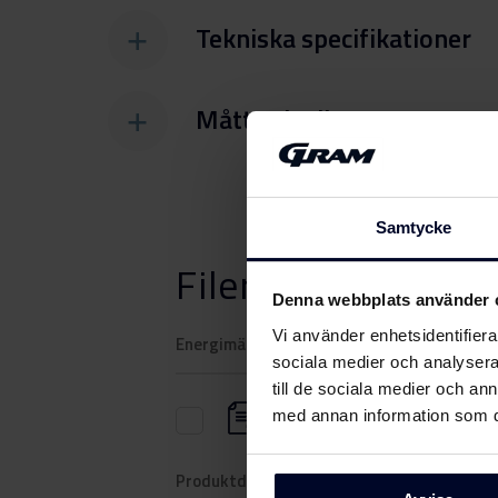
Tekniska specifikationer
Mått och vikt
Samtycke
Filer
ladda ner
Denna webbplats använder 
Vi använder enhetsidentifierar
Energimärkning
sociala medier och analysera 
till de sociala medier och a
med annan information som du 
Energimärkning
Produktdatablad