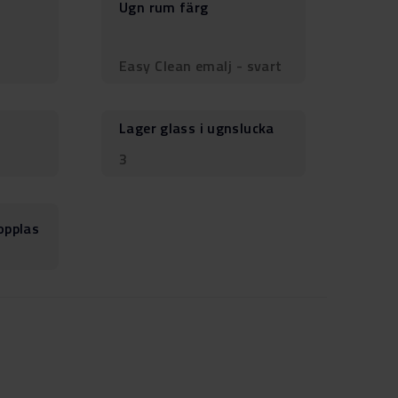
Ugn rum färg
Easy Clean emalj - svart
Lager glass i ugnslucka
3
opplas