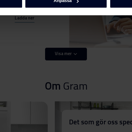
Anpassa
Ladda ner
Visa mer
Ladda ner
Ladda ner
Om
Gram
Ladda ner
Det som gör oss spec
Ladda ner