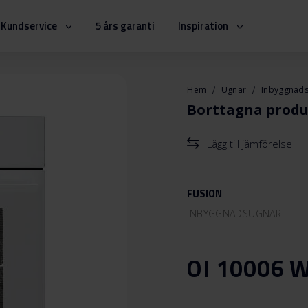
Kundservice
5 års garanti
Inspiration
Hem
Ugnar
Inbyggnad
Borttagna produ
Lägg till jämförelse
FUSION
INBYGGNADSUGNAR
OI 10006 