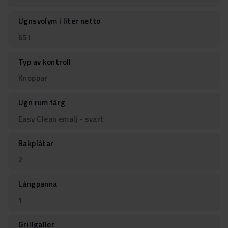
Ugnsvolym i liter netto
65 l
Typ av kontroll
Knoppar
Ugn rum färg
Easy Clean emalj - svart
Bakplåtar
2
Långpanna
1
Grillgaller