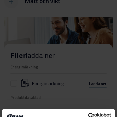
Mått och vikt
Filer
ladda ner
Energimärkning
Energimärkning
Ladda ner
Produktdatablad
EU-produktbeskrivning
Ladda ner