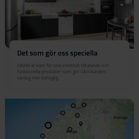
Produktbild OI 5006 V B
Ladda ner
Produktbild OI 5006 V B
Ladda ner
Produktbild OI 5006 V B
Ladda ner
Det som gör oss speciella
Ladda ner alla (16)
Ladda ner utvalda
GRAM är känt för sina estetiskt tilltalande och
funktionella produkter som gör våra kunders
vardag mer behaglig.