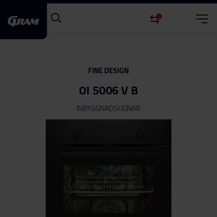
0
FINE DESIGN
OI 5006 V B
INBYGGNADSUGNAR
Hoppa
till
slutet
av
bildgalleriet