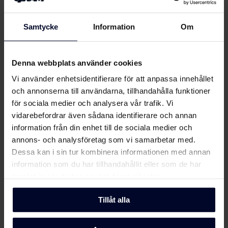
(DK,EN,FI,SV,NO)
Användarhandbok
Samtycke
Information
Om
Visa mer
Säkerhetsinformation
Ladda ner
Denna webbplats använder cookies
och varningar (DK)
Vi använder enhetsidentifierare för att anpassa innehållet
Om
Gram
och annonserna till användarna, tillhandahålla funktioner
Säkerhetsinformation
Ladda ner
för sociala medier och analysera vår trafik. Vi
och varningar (FI)
vidarebefordrar även sådana identifierare och annan
information från din enhet till de sociala medier och
Säkerhetsinformation
Ladda ner
annons- och analysföretag som vi samarbetar med.
och varningar (NO)
Dessa kan i sin tur kombinera informationen med annan
information som du har tillhandahållit eller som de har
Säkerhetsinformation
Ladda ner
samlat in när du har använt deras tjänster.
och varningar (SV)
Tillåt alla
Säkerhetsinformation
Ladda ner
och varningar (EN)