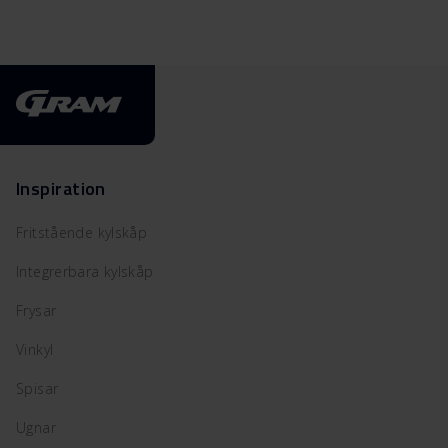
Inspiration
Fritstående kylskåp
Integrerbara kylskåp
Frysar
Vinkyl
Spisar
Ugnar