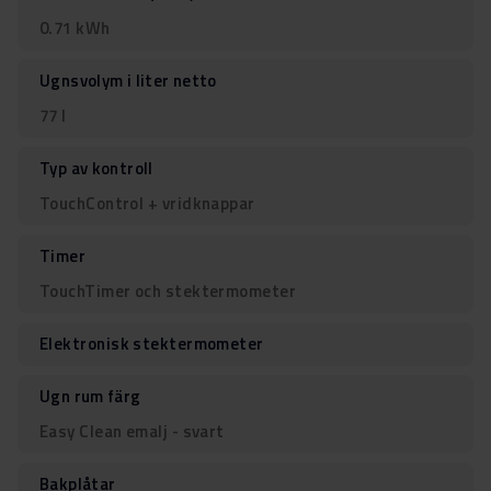
0.71 kWh
Ugnsvolym i liter netto
77 l
Typ av kontroll
TouchControl + vridknappar
Timer
TouchTimer och stektermometer
Elektronisk stektermometer
Ugn rum färg
Easy Clean emalj - svart
Bakplåtar