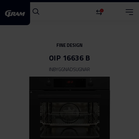
0
FINE DESIGN
OIP 16636 B
INBYGGNADSUGNAR
Hoppa
till
slutet
av
bildgalleriet