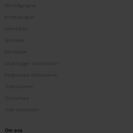
Mikrovågsugnar
Kompaktugnar
Värmelådor
Spishällar
Köksfläktar
Underbygger diskmaskiner
Integrerbara diskmaskiner
Tvättmaskiner
Torktumlare
Tvätt-torkmaskin
Om oss