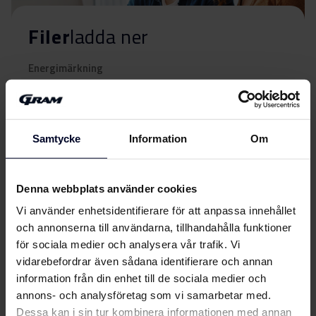
Filer
ladda ner
Energimärkning
Energimärkning
Ladda ner
Samtycke
Information
Om
Produktdatablad
EU-produktbeskrivning
Denna webbplats använder cookies
Ladda ner
(DK,EN,FI,SV,NO)
Vi använder enhetsidentifierare för att anpassa innehållet
och annonserna till användarna, tillhandahålla funktioner
Användarhandbok
för sociala medier och analysera vår trafik. Vi
Visa mer
vidarebefordrar även sådana identifierare och annan
information från din enhet till de sociala medier och
Säkerhetsinformation
Ladda ner
annons- och analysföretag som vi samarbetar med.
och varningar (DK)
Dessa kan i sin tur kombinera informationen med annan