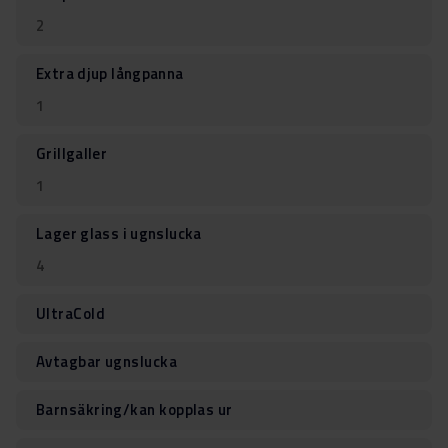
2
Extra djup långpanna
1
Grillgaller
1
Lager glass i ugnslucka
4
UltraCold
Avtagbar ugnslucka
Barnsäkring/kan kopplas ur