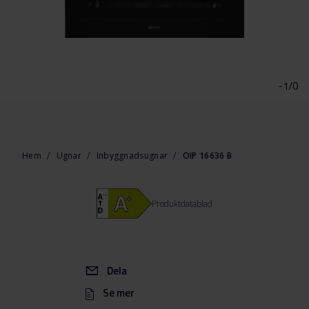
Hoppa
till
början
-1/0
av
bildgalleriet
Hem
Ugnar
Inbyggnadsugnar
OIP 16636 B
Produktdatablad
Dela
Se mer