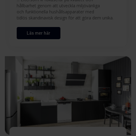
Användarmanual (EN)
Ladda ner
hållbarhet genom att utveckla miljövänliga
och funktionella hushållsapparater med
Produktbild OIP 16636 B
tidlös skandinavisk design för att göra dem unika.
Läs mer här
Produktbild OIP 16636 B
Ladda ner
Ladda ner alla (11)
Ladda ner utvalda