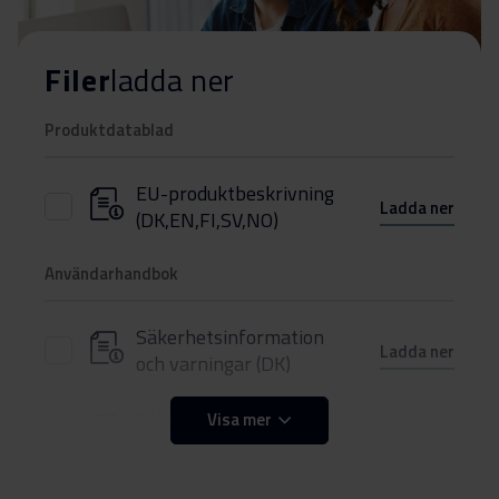
Filer
ladda ner
Produktdatablad
EU-produktbeskrivning
Ladda ner
(DK,EN,FI,SV,NO)
Användarhandbok
Säkerhetsinformation
Ladda ner
och varningar (DK)
Säkerhetsinformation
Visa mer
Ladda ner
och varningar (FI)