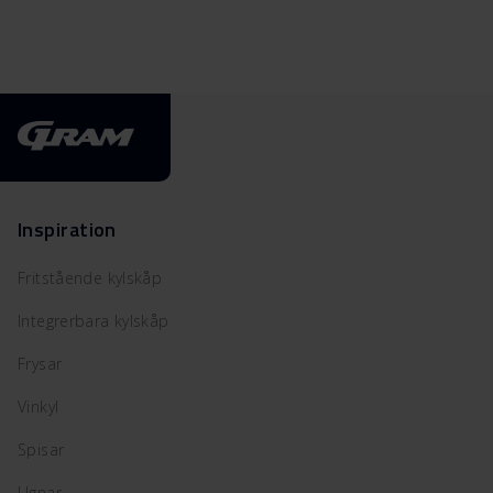
Inspiration
Fritstående kylskåp
Integrerbara kylskåp
Frysar
Vinkyl
Spisar
Ugnar