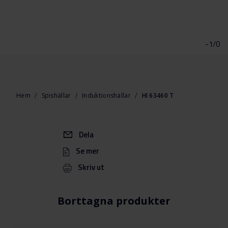
Hoppa
till
början
-1/0
av
bildgalleriet
Hem
Spishällar
Induktionshällar
HI 63460 T
Dela
Se mer
Skriv ut
Borttagna produkter