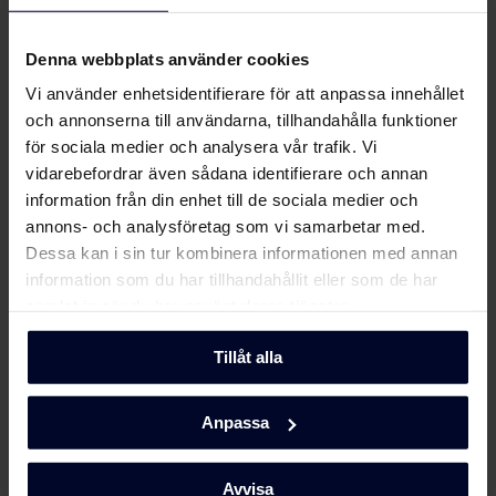
... Eftersom vi fokuserar på kvalitet och
Produktbild HI 63460 T
hållbarhet genom att utveckla miljövänliga
Denna webbplats använder cookies
och funktionella hushållsapparater med
tidlös skandinavisk design för att göra dem unika.
Vi använder enhetsidentifierare för att anpassa innehållet
Produktbild HI 63460 T
Ladda ner
och annonserna till användarna, tillhandahålla funktioner
Läs mer här
för sociala medier och analysera vår trafik. Vi
vidarebefordrar även sådana identifierare och annan
Ladda ner alla (11)
Ladda ner utvalda
information från din enhet till de sociala medier och
annons- och analysföretag som vi samarbetar med.
Dessa kan i sin tur kombinera informationen med annan
information som du har tillhandahållit eller som de har
samlat in när du har använt deras tjänster.
Tillåt alla
Anpassa
Avvisa