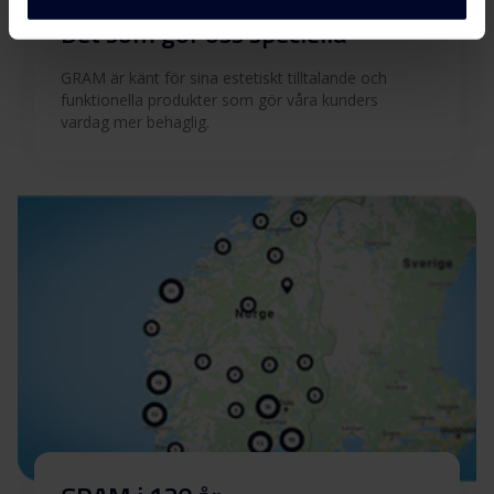
Det som gör oss speciella
GRAM är känt för sina estetiskt tilltalande och
funktionella produkter som gör våra kunders
vardag mer behaglig.