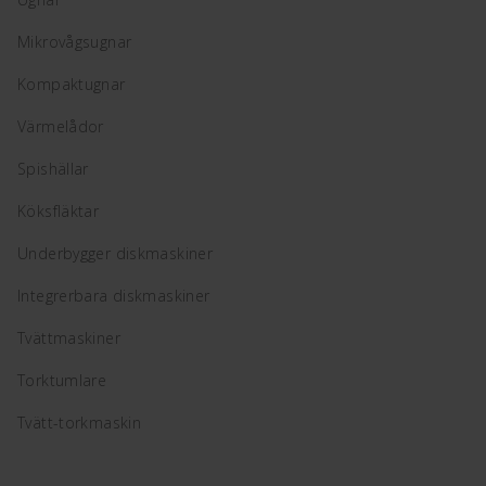
Mikrovågsugnar
Kompaktugnar
Värmelådor
Spishällar
Köksfläktar
Underbygger diskmaskiner
Integrerbara diskmaskiner
Tvättmaskiner
Torktumlare
Tvätt-torkmaskin