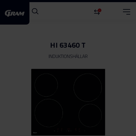
0
HI 63460 T
INDUKTIONSHÄLLAR
Hoppa
till
slutet
av
bildgalleriet