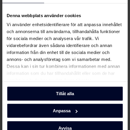
... Eftersom vi fokuserar på kvalitet och
Produktbild HI 83460 T
hållbarhet genom att utveckla miljövänliga
Denna webbplats använder cookies
och funktionella hushållsapparater med
tidlös skandinavisk design för att göra dem unika.
Vi använder enhetsidentifierare för att anpassa innehållet
Produktbild HI 83460 T
Ladda ner
och annonserna till användarna, tillhandahålla funktioner
Läs mer här
för sociala medier och analysera vår trafik. Vi
Produktbild HI 83460 T
vidarebefordrar även sådana identifierare och annan
Ladda ner
information från din enhet till de sociala medier och
annons- och analysföretag som vi samarbetar med.
Produktbild HI 83460 T
Ladda ner
Dessa kan i sin tur kombinera informationen med annan
information som du har tillhandahållit eller som de har
samlat in när du har använt deras tjänster.
Produktbild HI 83460 T
Ladda ner
Tillåt alla
Produktbild HI 83460 T
Ladda ner
Anpassa
Ladda ner alla (15)
Ladda ner utvalda
Avvisa