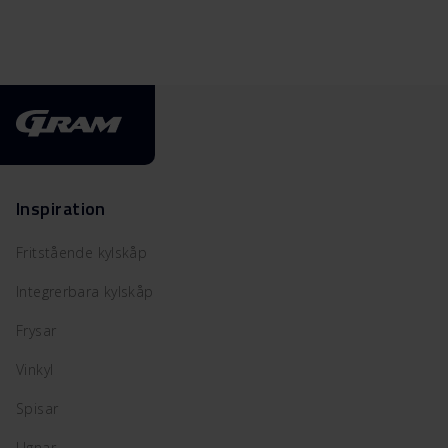
Inspiration
Fritstående kylskåp
Integrerbara kylskåp
Frysar
Vinkyl
Spisar
Ugnar