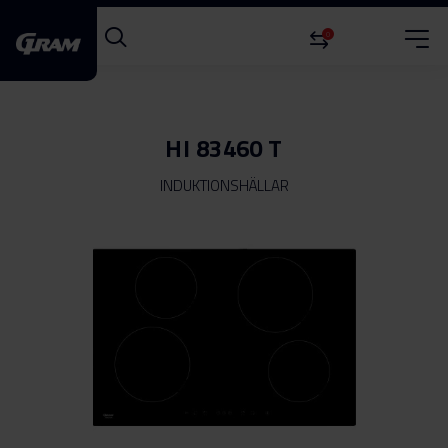
0
HI 83460 T
INDUKTIONSHÄLLAR
Hoppa
till
slutet
av
bildgalleriet