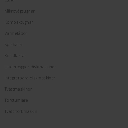
Mikrovågsugnar
Kompaktugnar
Värmelådor
Spishällar
Köksfläktar
Underbygger diskmaskiner
Integrerbara diskmaskiner
Tvättmaskiner
Torktumlare
Tvätt-torkmaskin