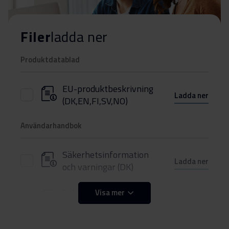
Filer
ladda ner
Produktdatablad
EU-produktbeskrivning
Ladda ner
(DK,EN,FI,SV,NO)
Användarhandbok
Säkerhetsinformation
Ladda ner
och varningar (DK)
Säkerhetsinformation
Visa mer
Ladda ner
och varningar (FI)