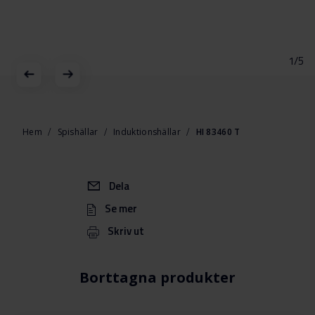
1/5
Hoppa
till
början
Hem
Spishällar
Induktionshällar
HI 83460 T
av
bildgalleriet
Dela
Se mer
Skriv ut
Borttagna produkter