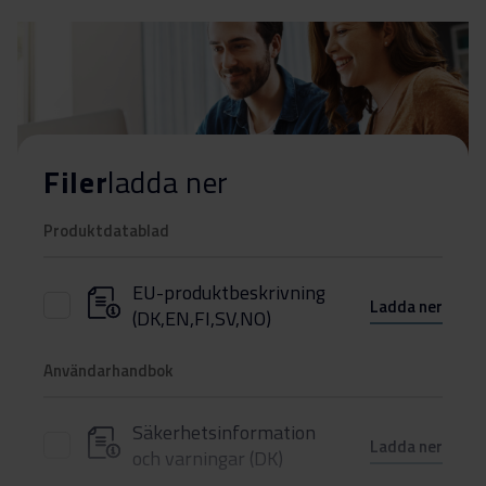
Filer
ladda ner
Produktdatablad
EU-produktbeskrivning
Ladda ner
(DK,EN,FI,SV,NO)
Användarhandbok
Säkerhetsinformation
Ladda ner
och varningar (DK)