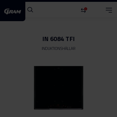
0
IN 6084 TFI
INDUKTIONSHÄLLAR
Hoppa
till
slutet
av
bildgalleriet