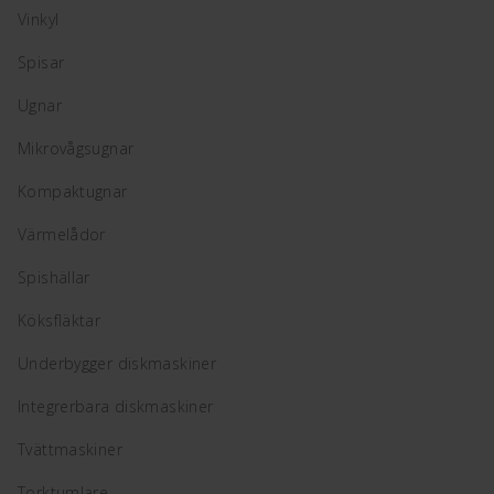
Vinkyl
Spisar
Ugnar
Mikrovågsugnar
Kompaktugnar
Värmelådor
Spishällar
Köksfläktar
Underbygger diskmaskiner
Integrerbara diskmaskiner
Tvättmaskiner
Torktumlare