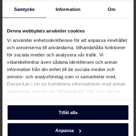
Användarmanual (FI,SV)
Ladda ner
Samtycke
Information
Om
Välj
GRAM
Användarmanual (EN)
Ladda ner
Denna webbplats använder cookies
... Eftersom vi fokuserar på kvalitet och
Produktbild IN 6084 TFI
Vi använder enhetsidentifierare för att anpassa innehållet
hållbarhet genom att utveckla miljövänliga
och funktionella hushållsapparater med
och annonserna till användarna, tillhandahålla funktioner
tidlös skandinavisk design för att göra dem unika.
för sociala medier och analysera vår trafik. Vi
Produktbild IN 6084 TFI
Ladda ner
vidarebefordrar även sådana identifierare och annan
Läs mer här
information från din enhet till de sociala medier och
annons- och analysföretag som vi samarbetar med.
Ladda ner alla (11)
Ladda ner utvalda
Dessa kan i sin tur kombinera informationen med annan
information som du har tillhandahållit eller som de har
samlat in när du har använt deras tjänster.
Tillåt alla
Anpassa