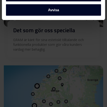
Avvisa
Det som gör oss speciella
GRAM är känt för sina estetiskt tilltalande och
funktionella produkter som gör våra kunders
vardag mer behaglig.