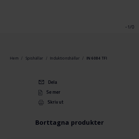
Hoppa
till
början
-1/0
av
bildgalleriet
Hem
Spishällar
Induktionshällar
IN 6084 TFI
Dela
Se mer
Skriv ut
Borttagna produkter