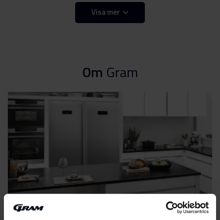
Säkerhetsinformation
Visa mer
Ladda ner
och varningar (FI)
Säkerhetsinformation
Ladda ner
och varningar (NO)
Om
Gram
Säkerhetsinformation
Ladda ner
och varningar (SV)
Säkerhetsinformation
Ladda ner
och varningar (EN)
Varningar och
Ladda ner
säkerhetsinformation
Användarmanual (DK,NO)
Ladda ner