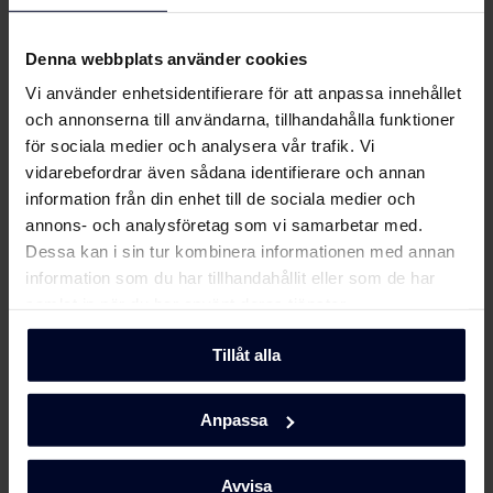
... Eftersom vi fokuserar på kvalitet och
Produktbild KKI 3432-90
hållbarhet genom att utveckla miljövänliga
Ladda ner
T
Denna webbplats använder cookies
och funktionella hushållsapparater med
tidlös skandinavisk design för att göra dem unika.
Vi använder enhetsidentifierare för att anpassa innehållet
och annonserna till användarna, tillhandahålla funktioner
Ladda ner alla (10)
Ladda ner utvalda
Läs mer här
för sociala medier och analysera vår trafik. Vi
vidarebefordrar även sådana identifierare och annan
information från din enhet till de sociala medier och
annons- och analysföretag som vi samarbetar med.
Dessa kan i sin tur kombinera informationen med annan
information som du har tillhandahållit eller som de har
samlat in när du har använt deras tjänster.
Tillåt alla
Anpassa
Avvisa