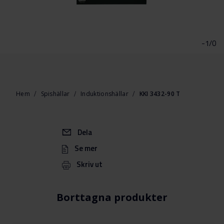
Hoppa
till
början
-1/0
av
bildgalleriet
Hem
Spishällar
Induktionshällar
KKI 3432-90 T
Dela
Se mer
Skriv ut
Borttagna produkter