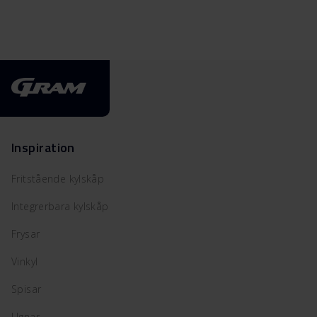
Inspiration
Fritstående kylskåp
Integrerbara kylskåp
Frysar
Vinkyl
Spisar
Ugnar