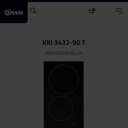
0
KKI 3432-90 T
INDUKTIONSHÄLLAR
Hoppa
till
slutet
av
bildgalleriet