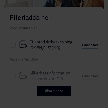
Filer
ladda ner
Produktdatablad
EU-produktbeskrivning
Ladda ner
(DK,EN,FI,SV,NO)
Användarhandbok
Säkerhetsinformation
Ladda ner
och varningar (DK)
Säkerhetsinformation
Visa mer
Ladda ner
och varningar (FI)