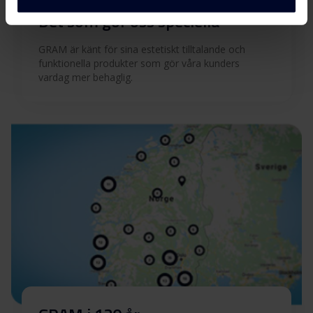
Det som gör oss speciella
GRAM är känt för sina estetiskt tilltalande och
funktionella produkter som gör våra kunders
vardag mer behaglig.