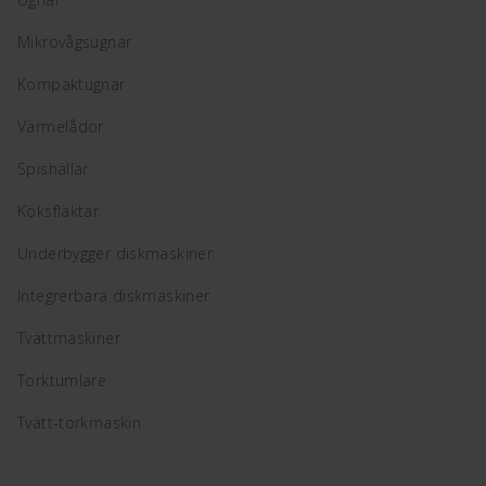
Mikrovågsugnar
Kompaktugnar
Värmelådor
Spishällar
Köksfläktar
Underbygger diskmaskiner
Integrerbara diskmaskiner
Tvättmaskiner
Torktumlare
Tvätt-torkmaskin