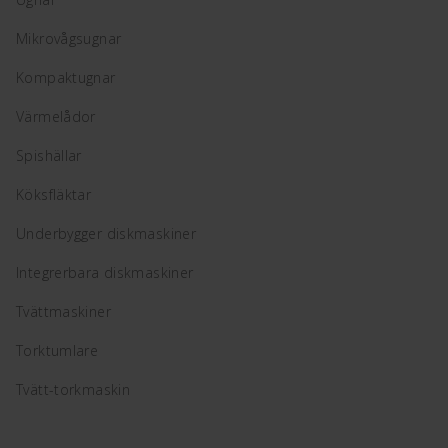
Mikrovågsugnar
Kompaktugnar
Värmelådor
Spishällar
Köksfläktar
Underbygger diskmaskiner
Integrerbara diskmaskiner
Tvättmaskiner
Torktumlare
Tvätt-torkmaskin