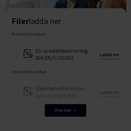
Filer
ladda ner
Produktdatablad
EU-produktbeskrivning
Ladda ner
(DK,EN,FI,SV,NO)
Användarhandbok
Säkerhetsinformation
Ladda ner
och varningar (DK)
Säkerhetsinformation
Visa mer
Ladda ner
och varningar (FI)