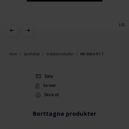
1/8
Hoppa
till
början
Hem
Spishällar
Induktionshällar
KKI 6564-91 T
av
bildgalleriet
Dela
Se mer
Skriv ut
Borttagna produkter