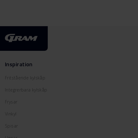
Inspiration
Fritstående kylskåp
Integrerbara kylskåp
Frysar
Vinkyl
Spisar
Ugnar