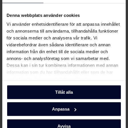
... Eftersom vi fokuserar på kvalitet och
Produktbild KKI 6564-91 T
hållbarhet genom att utveckla miljövänliga
Denna webbplats använder cookies
och funktionella hushållsapparater med
tidlös skandinavisk design för att göra dem unika.
Vi använder enhetsidentifierare för att anpassa innehållet
Produktbild KKI 6564-91
Ladda ner
och annonserna till användarna, tillhandahålla funktioner
T
Läs mer här
för sociala medier och analysera vår trafik. Vi
vidarebefordrar även sådana identifierare och annan
Produktbild KKI 6564-91
Ladda ner
information från din enhet till de sociala medier och
T
annons- och analysföretag som vi samarbetar med.
Dessa kan i sin tur kombinera informationen med annan
Produktbild KKI 6564-91
Ladda ner
information som du har tillhandahållit eller som de har
T
samlat in när du har använt deras tjänster.
Produktbild KKI 6564-91
Tillåt alla
Ladda ner
T
Anpassa
Produktbild KKI 6564-91
Ladda ner
T
Avvisa