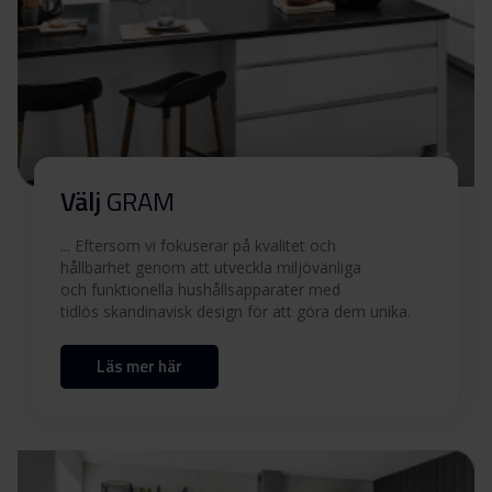
säkerhetsinformation
Användarmanual (DK,NO)
Ladda ner
Användarmanual (EN)
Ladda ner
Välj
GRAM
Användarmanual (FI,SV)
Ladda ner
... Eftersom vi fokuserar på kvalitet och
Tekniska ritningar
hållbarhet genom att utveckla miljövänliga
och funktionella hushållsapparater med
tidlös skandinavisk design för att göra dem unika.
Inbyggnadsritning
Ladda ner
Läs mer här
Produktbild KKI 8384-90 TI
Produktbild KKI 8384-90
Ladda ner
TI