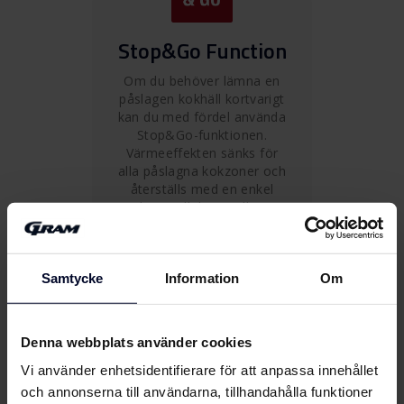
Stop&Go Function
Om du behöver lämna en
påslagen kokhäll kortvarigt
kan du med fördel använda
Stop&Go-funktionen.
Värmeeffekten sänks för
alla påslagna kokzoner och
återställs med en enkel
tryckning till de inställningar
du hade valt.
Samtycke
Information
Om
Denna webbplats använder cookies
FLEXI-induktion
Vi använder enhetsidentifierare för att anpassa innehållet
De stora, fyrkantiga
och annonserna till användarna, tillhandahålla funktioner