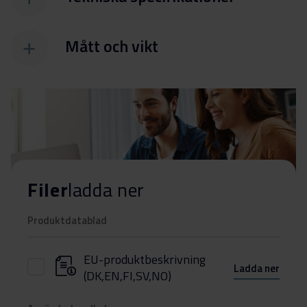
Mått och vikt
Filer
ladda ner
Produktdatablad
EU-produktbeskrivning
Ladda ner
(DK,EN,FI,SV,NO)