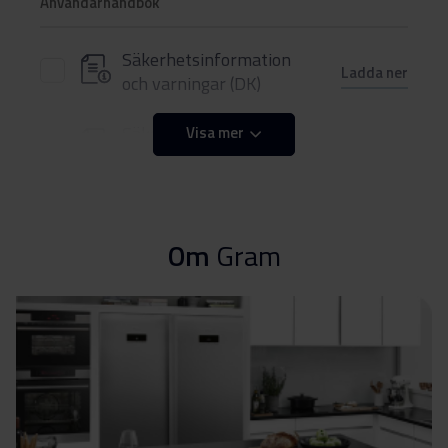
Användarhandbok
Säkerhetsinformation
Ladda ner
och varningar (DK)
Säkerhetsinformation
Visa mer
Ladda ner
och varningar (FI)
Säkerhetsinformation
Ladda ner
och varningar (NO)
Om
Gram
Säkerhetsinformation
Ladda ner
och varningar (SV)
Säkerhetsinformation
Ladda ner
och varningar (EN)
Varningar och
Ladda ner