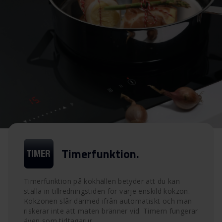
Timerfunktion.
Timerfunktion på kokhällen betyder att du kan
ställa in tillredningstiden för varje enskild kokzon.
Kokzonen slår därmed ifrån automatiskt och man
riskerar inte att maten bränner vid. Timern fungerar
även som tidtagarur.