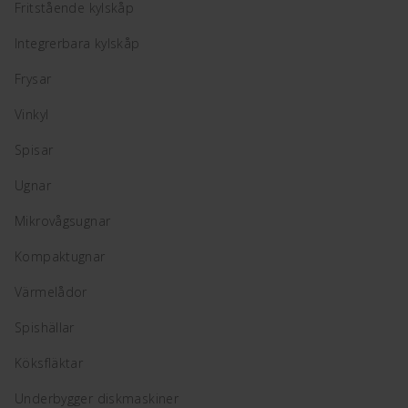
Fritstående kylskåp
Integrerbara kylskåp
Frysar
Vinkyl
Spisar
Ugnar
Mikrovågsugnar
Kompaktugnar
Värmelådor
Spishällar
Köksfläktar
Underbygger diskmaskiner