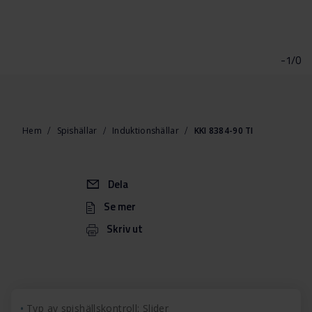
Hoppa
till
början
-1/0
av
bildgalleriet
Hem
Spishällar
Induktionshällar
KKI 8384-90 TI
Dela
Se mer
Skriv ut
Typ av spishällskontroll: Slider