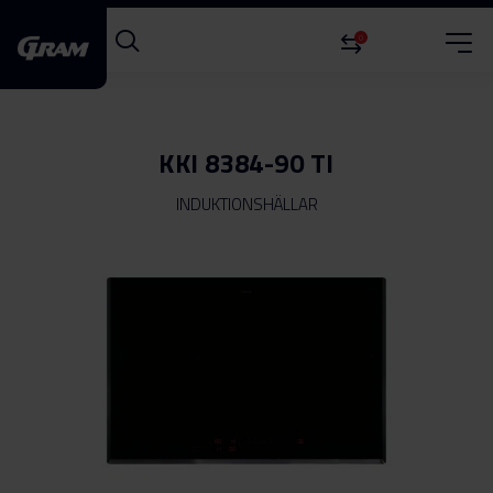
0
KKI 8384-90 TI
INDUKTIONSHÄLLAR
Hoppa
till
slutet
av
bildgalleriet