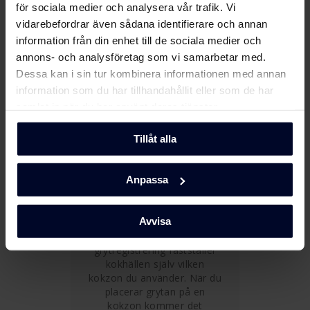
kokzonerna ger dig en extra
för sociala medier och analysera vår trafik. Vi
stor värmeyta för
vidarebefordrar även sådana identifierare och annan
tillredningen av maten. Du
information från din enhet till de sociala medier och
får utnyttjar kokplattan
annons- och analysföretag som vi samarbetar med.
effektivare, eftersom du kan
placera flera grytor på
Dessa kan i sin tur kombinera informationen med annan
samma kokzon.
information som du har tillhandahållit eller som de har
samlat in när du har använt deras tjänster.
Tillåt alla
Anpassa
Intelligent
grytregistrering
Avvisa
Med intelligent
grytregistrering fastställer
kokhällen själv vilken
kokzon du använder. När du
placerar grytan på en
kokzon kommer det