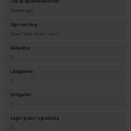
Typ av spishällskontroll
Genom ugn
Ugn rum färg
Easy Clean emalj - svart
Bakplåtar
2
Långpanna
1
Grillgaller
1
Lager glass i ugnslucka
3