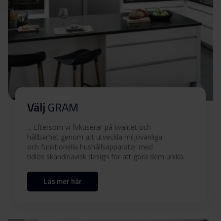
och varningar (EN)
Säkerhetsinformation
Ladda ner
och varningar (FI)
Användarmanual (SV,FI)
Ladda ner
Användarmanual (SV,FI)
Ladda ner
Välj
GRAM
Produktbild CI 45550 V
... Eftersom vi fokuserar på kvalitet och
hållbarhet genom att utveckla miljövänliga
och funktionella hushållsapparater med
Produktbild CI 45550 V
Ladda ner
tidlös skandinavisk design för att göra dem unika.
Läs mer här
Ladda ner alla (10)
Ladda ner utvalda