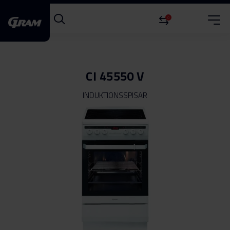
0
CI 45550 V
INDUKTIONSSPISAR
Hoppa
till
slutet
av
bildgalleriet