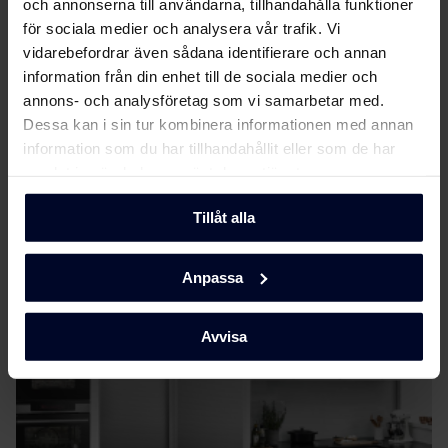
och annonserna till användarna, tillhandahålla funktioner
Produktdatablad
för sociala medier och analysera vår trafik. Vi
vidarebefordrar även sådana identifierare och annan
information från din enhet till de sociala medier och
EU-produktbeskrivning
Ladda ner
annons- och analysföretag som vi samarbetar med.
(DK,EN,FI,SV,NO)
Dessa kan i sin tur kombinera informationen med annan
information som du har tillhandahållit eller som de har
Användarhandbok
Visa mer
samlat in när du har använt deras tjänster.
Säkerhetsinformation
Tillåt alla
Ladda ner
och varningar (DK)
Om
Anpassa
Gram
Säkerhetsinformation
Ladda ner
och varningar (NO)
Avvisa
Säkerhetsinformation
Ladda ner
och varningar (SV)
Säkerhetsinformation
Ladda ner