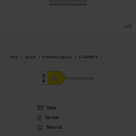
Hoppa
till
början
-1/0
av
bildgalleriet
Hem
Spisar
Induktionsspisar
CI 45550 V
Produktdatablad
Dela
Se mer
Skriv ut