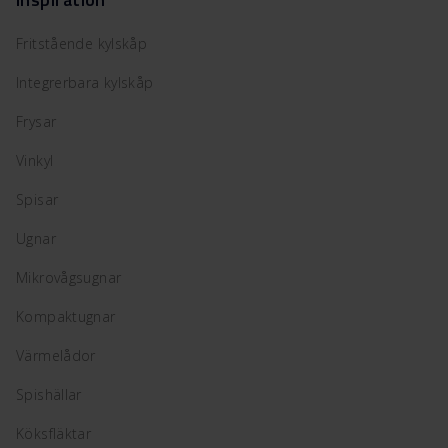
Fritstående kylskåp
Integrerbara kylskåp
Frysar
Vinkyl
Spisar
Ugnar
Mikrovågsugnar
Kompaktugnar
Värmelådor
Spishällar
Köksfläktar