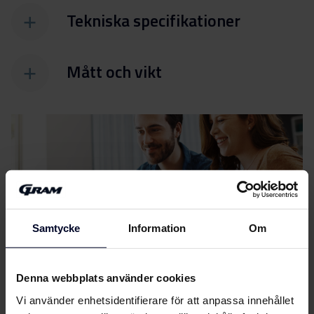
Tekniska specifikationer
Mått och vikt
Filer
ladda ner
Samtycke
Information
Om
Energimärkning
Denna webbplats använder cookies
Energimärkning
Ladda ner
Vi använder enhetsidentifierare för att anpassa innehållet