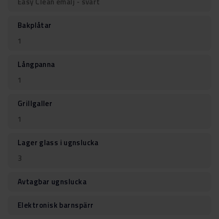
Easy Clean emalj - svart
Bakplåtar
1
Långpanna
1
Grillgaller
1
Lager glass i ugnslucka
3
Avtagbar ugnslucka
Elektronisk barnspärr