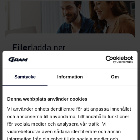
Filer
ladda ner
Energimärkning
Samtycke
Information
Om
Energimärkning
Ladda ner
Produktdatablad
Denna webbplats använder cookies
Vi använder enhetsidentifierare för att anpassa innehållet
EU-produktbeskrivning
och annonserna till användarna, tillhandahålla funktioner
Ladda ner
(DK,EN,FI,SV,NO)
för sociala medier och analysera vår trafik. Vi
vidarebefordrar även sådana identifierare och annan
Användarhandbok
information från din enhet till de sociala medier och