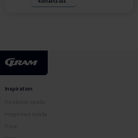
Kontakta oss
Inspiration
Fritstående kylskåp
Integrerbara kylskåp
Frysar