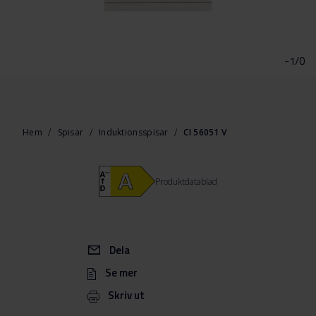
Hoppa
till
början
-1/0
av
bildgalleriet
Hem
Spisar
Induktionsspisar
CI 56051 V
Produktdatablad
Dela
Se mer
Skriv ut