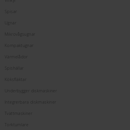
Vinkyl
Spisar
Ugnar
Mikrovågsugnar
Kompaktugnar
Värmelådor
Spishällar
Köksfläktar
Underbygger diskmaskiner
Integrerbara diskmaskiner
Tvättmaskiner
Torktumlare