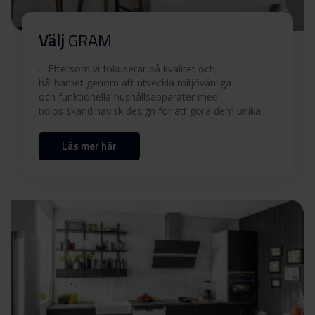
Användarmanual (FI,SV)
Ladda ner
Välj
GRAM
... Eftersom vi fokuserar på kvalitet och
Användarmanual (EN)
Ladda ner
hållbarhet genom att utveckla miljövänliga
och funktionella hushållsapparater med
tidlös skandinavisk design för att göra dem unika.
Vägledning för barnlås
Ladda ner
Läs mer här
Produktbild CI 56051 V
Produktbild CI 56051 V
Ladda ner
Ladda ner alla (12)
Ladda ner utvalda