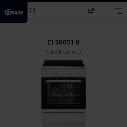
0
CI 56051 V
INDUKTIONSSPISAR
Hoppa
till
slutet
av
bildgalleriet