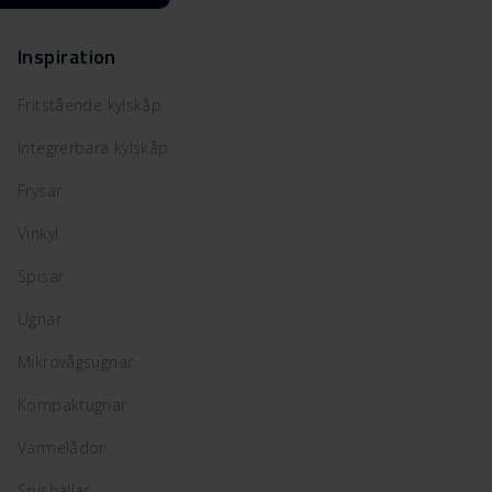
Inspiration
Fritstående kylskåp
Integrerbara kylskåp
Frysar
Vinkyl
Spisar
Ugnar
Mikrovågsugnar
Kompaktugnar
Värmelådor
Spishällar