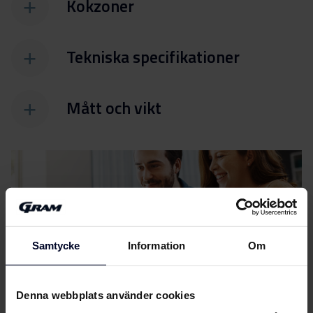
Kokzoner
Tekniska specifikationer
Mått och vikt
Filer
ladda ner
Samtycke
Information
Om
Energimärkning
Denna webbplats använder cookies