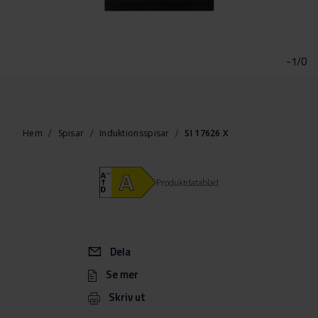
Hoppa
till
början
-1/0
av
bildgalleriet
Hem
Spisar
Induktionsspisar
SI 17626 X
Produktdatablad
Dela
Se mer
Skriv ut