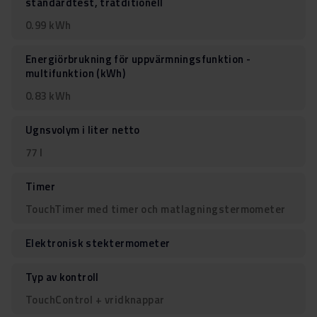
standardtest, tratditionell
0.99 kWh
Energiörbrukning för uppvärmningsfunktion -
multifunktion (kWh)
0.83 kWh
Ugnsvolym i liter netto
77 l
Timer
TouchTimer med timer och matlagningstermometer
Elektronisk stektermometer
Typ av kontroll
TouchControl + vridknappar