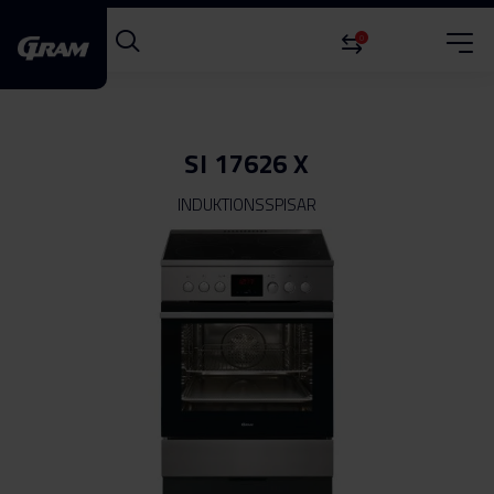
0
SI 17626 X
INDUKTIONSSPISAR
Hoppa
till
slutet
av
bildgalleriet