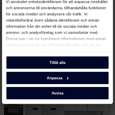
Vi använder enhetsidentifierare för att anpassa innehållet
Energimärkning
Ladda ner
och annonserna till användarna, tillhandahålla funktioner
för sociala medier och analysera vår trafik. Vi
Produktdatablad
vidarebefordrar även sådana identifierare och annan
information från din enhet till de sociala medier och
annons- och analysföretag som vi samarbetar med.
EU-produktbeskrivning
Ladda ner
Dessa kan i sin tur kombinera informationen med annan
(DK,EN,FI,SV,NO)
information som du har tillhandahållit eller som de har
samlat in när du har använt deras tjänster.
Användarhandbok
Visa mer
Tillåt alla
Säkerhetsinformation
Ladda ner
och varningar (DK)
Anpassa
Om
Gram
Säkerhetsinformation
Ladda ner
och varningar (NO)
Avvisa
Säkerhetsinformation
Ladda ner
och varningar (SV)