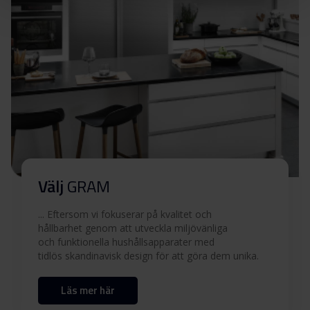
Säkerhetsinformation
Ladda ner
och varningar (EN)
Säkerhetsinformation
Ladda ner
och varningar (FI)
Användarmanual (EN)
Ladda ner
Användarmanual (DK,NO)
Ladda ner
Välj
GRAM
... Eftersom vi fokuserar på kvalitet och
Användarmanual (FI,SV)
Ladda ner
hållbarhet genom att utveckla miljövänliga
och funktionella hushållsapparater med
Produktbild SI 17626 X
tidlös skandinavisk design för att göra dem unika.
Läs mer här
Produktbild SI 17626 X
Ladda ner