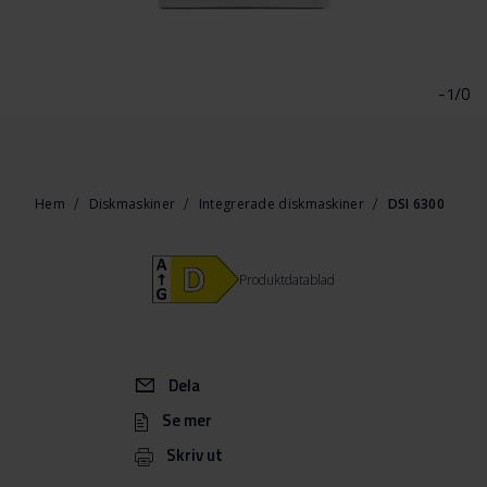
Hoppa
till
början
-1/0
av
bildgalleriet
Hem
Diskmaskiner
Integrerade diskmaskiner
DSI 6300
Produktdatablad
Dela
Se mer
Skriv ut