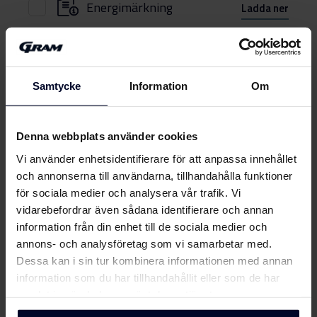
Energimärkning
Ladda ner
Produktdatablad
EU-produktbeskrivning
Samtycke
Information
Om
Ladda ner
(DK,FI,EN,NO,SV)
Användarhandbok
Denna webbplats använder cookies
Visa mer
Vi använder enhetsidentifierare för att anpassa innehållet
Säkerhetsinformation
och annonserna till användarna, tillhandahålla funktioner
Ladda ner
och varningar (DK)
för sociala medier och analysera vår trafik. Vi
vidarebefordrar även sådana identifierare och annan
Om
Gram
information från din enhet till de sociala medier och
Säkerhetsinformation
Ladda ner
annons- och analysföretag som vi samarbetar med.
och varningar (FI)
Dessa kan i sin tur kombinera informationen med annan
information som du har tillhandahållit eller som de har
Säkerhetsinformation
Ladda ner
samlat in när du har använt deras tjänster.
och varningar (NO)