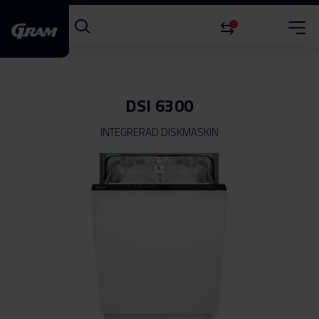
0
DSI 6300
INTEGRERAD DISKMASKIN
Hoppa
till
slutet
av
bildgalleriet