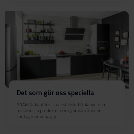
Användarmanual (SV)
Ladda ner
Produktbild DSI 6300
Produktbild DSI 6300
Ladda ner
Ladda ner alla (14)
Ladda ner utvalda
Det som gör oss speciella
GRAM är känt för sina estetiskt tilltalande och
funktionella produkter som gör våra kunders
vardag mer behaglig.