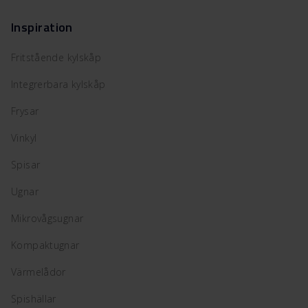
Inspiration
Fritstående kylskåp
Integrerbara kylskåp
Frysar
Vinkyl
Spisar
Ugnar
Mikrovågsugnar
Kompaktugnar
Värmelådor
Spishällar