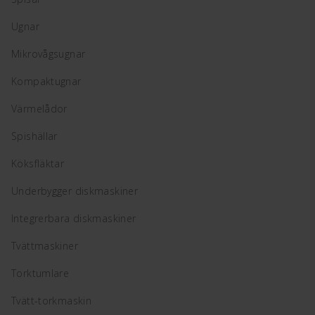
Ugnar
Mikrovågsugnar
Kompaktugnar
Värmelådor
Spishällar
Köksfläktar
Underbygger diskmaskiner
Integrerbara diskmaskiner
Tvättmaskiner
Torktumlare
Tvätt-torkmaskin