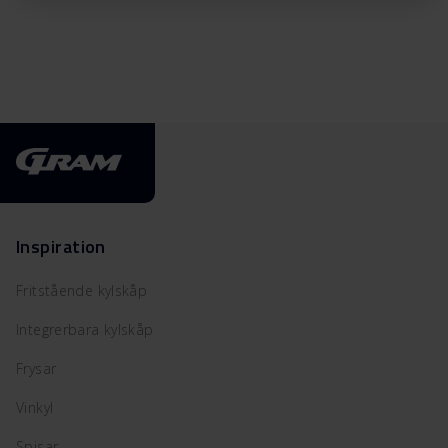
Inspiration
Fritstående kylskåp
Integrerbara kylskåp
Frysar
Vinkyl
Spisar