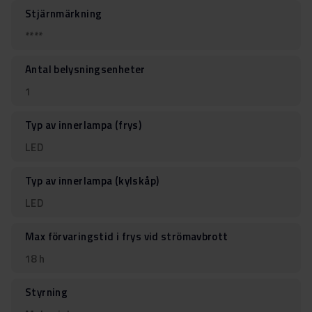
Stjärnmärkning
****
Antal belysningsenheter
1
Typ av innerlampa (frys)
LED
Typ av innerlampa (kylskåp)
LED
Max förvaringstid i frys vid strömavbrott
18 h
Styrning