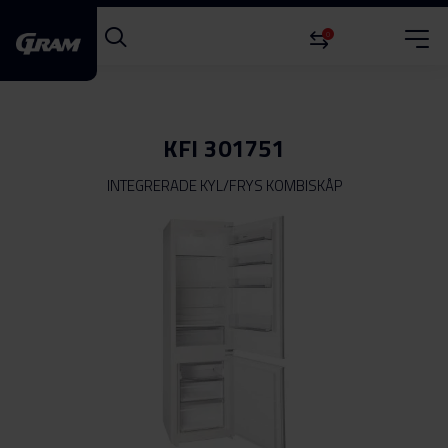
0
KFI 301751
INTEGRERADE KYL/FRYS KOMBISKÅP
Hoppa
till
slutet
av
bildgalleriet