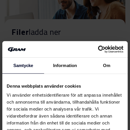
Filer
ladda ner
Energimärkning
Energimärkning
Ladda ner
Samtycke
Information
Om
Produktdatablad
Denna webbplats använder cookies
EU-produktbeskrivning
Vi använder enhetsidentifierare för att anpassa innehållet
Ladda ner
(DK,EN,FI,SV,NO)
och annonserna till användarna, tillhandahålla funktioner
för sociala medier och analysera vår trafik. Vi
Användarhandbok
vidarebefordrar även sådana identifierare och annan
Visa mer
information från din enhet till de sociala medier och
annons- och analysföretag som vi samarbetar med.