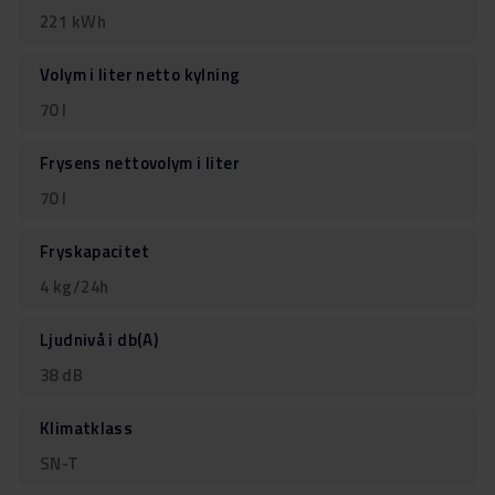
221 kWh
Volym i liter netto kylning
70 l
Frysens nettovolym i liter
70 l
Fryskapacitet
4 kg/24h
Ljudnivå i db(A)
38 dB
Klimatklass
SN-T