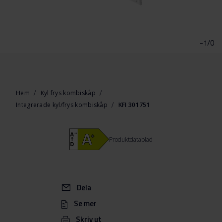
Hoppa
till
början
-1/0
av
bildgalleriet
Hem
Kyl frys kombiskåp
Integrerade kyl/frys kombiskåp
KFI 301751
Produktdatablad
Dela
Se mer
Skriv ut