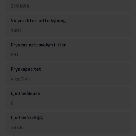
270 kWh
Volym i liter netto kylning
180 l
Frysens nettovolym i liter
68 l
Fryskapacitet
4 kg/24h
Ljudnivåklass
C
Ljudnivå i db(A)
38 dB