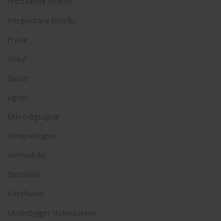
Fritstående kylskåp
Integrerbara kylskåp
Frysar
Vinkyl
Spisar
Ugnar
Mikrovågsugnar
Kompaktugnar
Värmelådor
Spishällar
Köksfläktar
Underbygger diskmaskiner