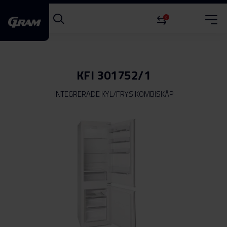
0
KFI 301752/1
INTEGRERADE KYL/FRYS KOMBISKÅP
Hoppa
till
slutet
av
bildgalleriet