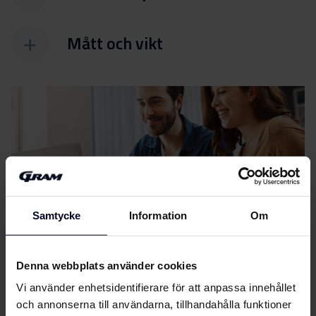
Mått och vikt
Filer
ladda ner
Samtycke
Information
Om
Energimärkning
Energimärkning
Denna webbplats använder cookies
Ladda ner
Vi använder enhetsidentifierare för att anpassa innehållet
Användarhandbok
och annonserna till användarna, tillhandahålla funktioner