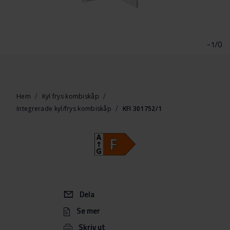
Hoppa
till
början
-1/0
av
bildgalleriet
Hem
Kyl frys kombiskåp
Integrerade kyl/frys kombiskåp
KFI 301752/1
Dela
Se mer
Skriv ut