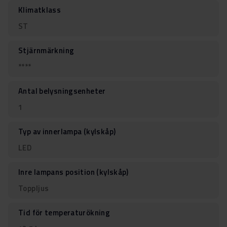
Klimatklass
ST
Stjärnmärkning
****
Antal belysningsenheter
1
Typ av innerlampa (kylskåp)
LED
Inre lampans position (kylskåp)
Toppljus
Tid för temperaturökning