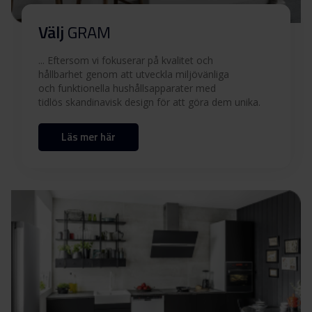
Användarmanual (NO)
Ladda ner
Välj
GRAM
Användarmanual (FI)
Ladda ner
... Eftersom vi fokuserar på kvalitet och
hållbarhet genom att utveckla miljövänliga
och funktionella hushållsapparater med
Produktbild DDH 60084
tidlös skandinavisk design för att göra dem unika.
Läs mer här
Produktbild DDH 60084
Ladda ner
Ladda ner alla (12)
Ladda ner utvalda