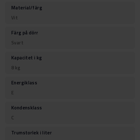
Material/färg
Vit
Färg på dörr
Svart
Kapacitet i kg
8 kg
Energiklass
E
Kondensklass
C
Trumstorlek i liter