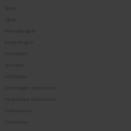
Spisar
Ugnar
Mikrovågsugnar
Kompaktugnar
Värmelådor
Spishällar
Köksfläktar
Underbygger diskmaskiner
Integrerbara diskmaskiner
Tvättmaskiner
Torktumlare