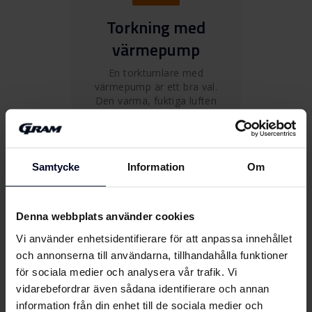
Torkning med
värmepump
En torktumlare med
värmepump är ett bra val.
Den varma, fuktiga luften
kyls ned av en värmeväxlare
och värms upp igen för att
användas i torkprocessen.
Därmed blir dina kläder
Samtycke
Information
Om
torra på bästa möjliga vis.
Denna webbplats använder cookies
Vi använder enhetsidentifierare för att anpassa innehållet
och annonserna till användarna, tillhandahålla funktioner
ThermoProtect
för sociala medier och analysera vår trafik. Vi
vidarebefordrar även sådana identifierare och annan
Torktumlaren är skyddad
information från din enhet till de sociala medier och