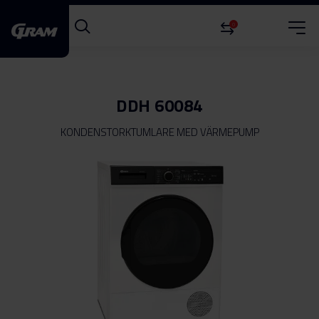
0
DDH 60084
KONDENSTORKTUMLARE MED VÄRMEPUMP
Hoppa
till
slutet
av
bildgalleriet