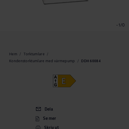
Hoppa
till
början
-1/0
av
bildgalleriet
Hem
Torktumlare
Kondenstorktumlare med värmepump
DDH 60084
Dela
Se mer
Skriv ut