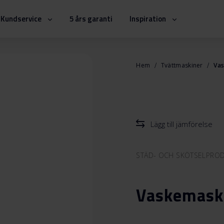
Kundservice
5 års garanti
Inspiration
Hem
Tvättmaskiner
Va
Lägg till jämförelse
STÄD- OCH SKÖTSELPRO
Vaskemask