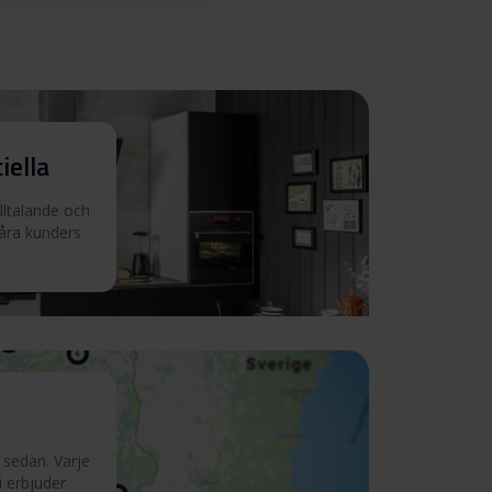
iella
illtalande och
våra kunders
 sedan. Varje
i erbjuder