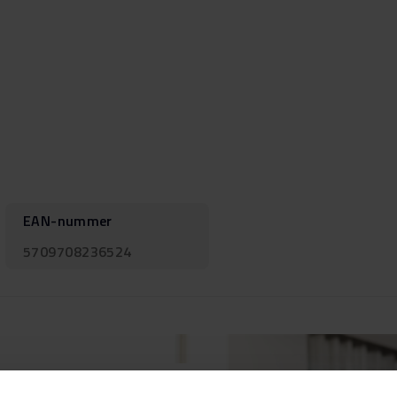
EAN-nummer
5709708236524