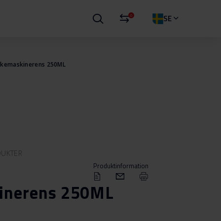
0
SE
skemaskinerens 250ML
DUKTER
Produktinformation
inerens 250ML