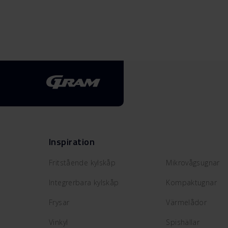
Inspiration
Fritstående kylskåp
Mikrovågsugnar
Integrerbara kylskåp
Kompaktugnar
Frysar
Värmelådor
Vinkyl
Spishällar