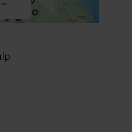
 hela
älp