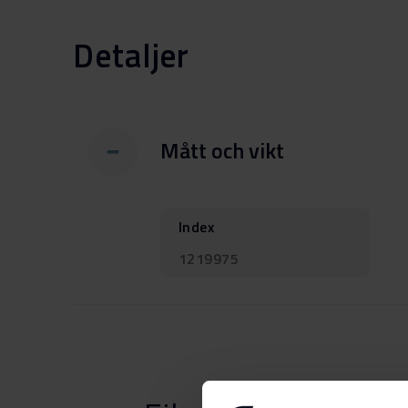
Detaljer
Mått och vikt
Index
1219975