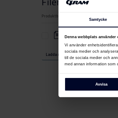
Filer
ladda ner
Produktbild Vaskemaskinerens 250ML
Samtycke
Produktbild
Denna webbplats använder 
Vaskemaskinerens 250M
Vi använder enhetsidentifierar
sociala medier och analysera 
Ladda ner alla (1)
Ladda ner u
till de sociala medier och a
med annan information som du 
Avvisa