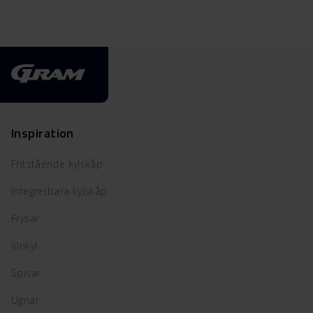
Inspiration
Fritstående kylskåp
Integrerbara kylskåp
Frysar
Vinkyl
Spisar
Ugnar