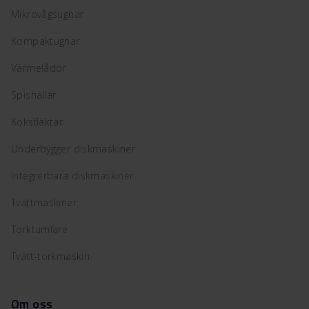
Mikrovågsugnar
Kompaktugnar
Värmelådor
Spishällar
Köksfläktar
Underbygger diskmaskiner
Integrerbara diskmaskiner
Tvättmaskiner
Torktumlare
Tvätt-torkmaskin
Om oss