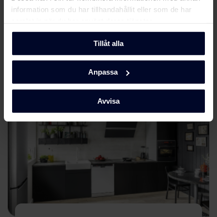
... Eftersom vi fokuserar på kvalitet och
information som du har tillhandahållit eller som de har
hållbarhet genom att utveckla miljövänliga
och funktionella hushållsapparater med
samlat in när du har använt deras tjänster.
tidlös skandinavisk design för att göra dem unika.
Tillåt alla
Läs mer här
Anpassa
Avvisa