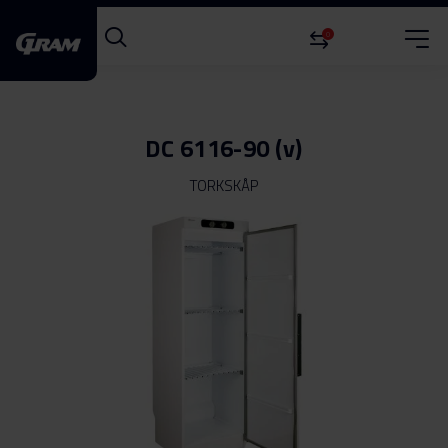
0
DC 6116-90 (v)
TORKSKÅP
Hoppa
till
slutet
av
bildgalleriet