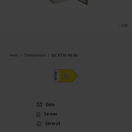
Hoppa
till
början
-1/0
av
bildgalleriet
Hem
Torktumlare
DC 6116-90 (v)
Dela
Se mer
Skriv ut