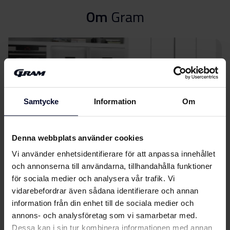
Säkerhetsinformation
Ladda ner
Om
Gram
och varningar (EN)
Produktbild DC 6116-90 (v)
Produktbild DC 6116-90
Ladda ner
(v)
Samtycke
Information
Om
Ladda ner alla (6)
Ladda ner utvalda
Denna webbplats använder cookies
Vi använder enhetsidentifierare för att anpassa innehållet
och annonserna till användarna, tillhandahålla funktioner
för sociala medier och analysera vår trafik. Vi
vidarebefordrar även sådana identifierare och annan
information från din enhet till de sociala medier och
Välj
GRAM
annons- och analysföretag som vi samarbetar med.
Dessa kan i sin tur kombinera informationen med annan