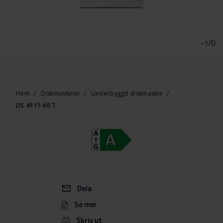
Hoppa
till
början
-1/0
av
bildgalleriet
Hem
Diskmaskiner
Underbyggd diskmaskin
DS 4911-60 T
Dela
Se mer
Skriv ut