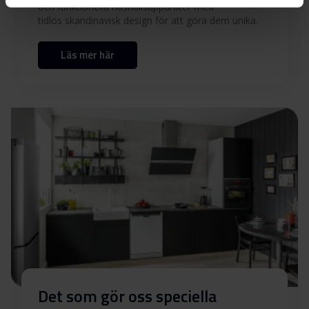
och funktionella hushållsapparater med
tidlös skandinavisk design för att göra dem unika.
Produktbild DS 4911-60 T
Läs mer här
Produktbild DS 4911-60
Ladda ner
T
Ladda ner alla (12)
Ladda ner utvalda
Det som gör oss speciella