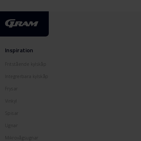
Inspiration
Fritstående kylskåp
Integrerbara kylskåp
Frysar
Vinkyl
Spisar
Ugnar
Mikrovågsugnar