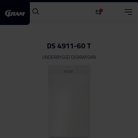
0
DS 4911-60 T
UNDERBYGGD DISKMASKIN
Hoppa
till
slutet
av
bildgalleriet