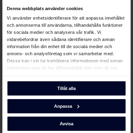
Om
Gram
Säkerhetsinformation
Ladda ner
Denna webbplats använder cookies
och varningar (SV)
Vi använder enhetsidentifierare för att anpassa innehållet
och annonserna till användarna, tillhandahålla funktioner
Säkerhetsinformation
Ladda ner
för sociala medier och analysera vår trafik. Vi
och varningar (EN)
vidarebefordrar även sådana identifierare och annan
information från din enhet till de sociala medier och
Varningar och
Ladda ner
annons- och analysföretag som vi samarbetar med.
säkerhetsinformation
Dessa kan i sin tur kombinera informationen med annan
information som du har tillhandahållit eller som de har
Användarmanual (NO)
Ladda ner
samlat in när du har använt deras tjänster.
Tillåt alla
Användarmanual (EN)
Ladda ner
Anpassa
Användarmanual (FI)
Ladda ner
Välj
GRAM
Avvisa
... Eftersom vi fokuserar på kvalitet och
Användarmanual (DK)
Ladda ner
hållbarhet genom att utveckla miljövänliga