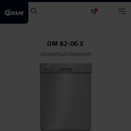
0
OM 62-06 X
UNDERBYGGD DISKMASKIN
Hoppa
till
slutet
av
bildgalleriet