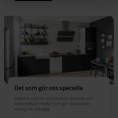
Varningar och
Ladda ner
säkerhetsinformation
Quick guide (SV)
Ladda ner
Quick guide (FI)
Ladda ner
Quick guide (EN)
Ladda ner
Quick guide (DK)
Ladda ner
Det som gör oss speciella
Användarmanual (SV)
Ladda ner
GRAM är känt för sina estetiskt tilltalande och
funktionella produkter som gör våra kunders
vardag mer behaglig.
Användarmanual (NO)
Ladda ner