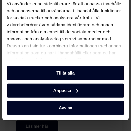
Ladda ner
Vi använder enhetsidentifierare för att anpassa innehållet
(DK)
och annonserna till användarna, tillhandahålla funktioner
för sociala medier och analysera vår trafik. Vi
Användarhandbok
vidarebefordrar även sådana identifierare och annan
information från din enhet till de sociala medier och
Säkerhetsinformation
annons- och analysföretag som vi samarbetar med.
Ladda ner
och varningar (DK)
Dessa kan i sin tur kombinera informationen med annan
information som du har tillhandahållit eller som de har
Säkerhetsinformation
samlat in när du har använt deras tjänster.
Ladda ner
och varningar (FI)
Tillåt alla
Säkerhetsinformation
Välj
GRAM
Ladda ner
och varningar (NO)
Anpassa
... Eftersom vi fokuserar på kvalitet och
Säkerhetsinformation
hållbarhet genom att utveckla miljövänliga
Ladda ner
och funktionella hushållsapparater med
och varningar (SV)
Avvisa
tidlös skandinavisk design för att göra dem unika.
Säkerhetsinformation
Ladda ner
Läs mer här
och varningar (EN)