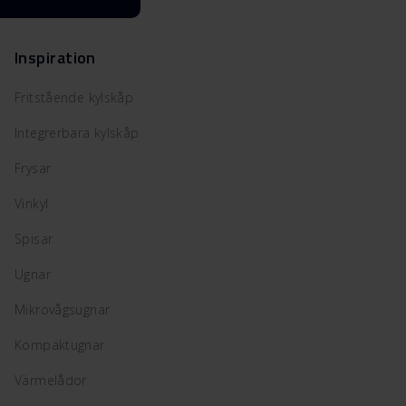
Inspiration
Fritstående kylskåp
Integrerbara kylskåp
Frysar
Vinkyl
Spisar
Ugnar
Mikrovågsugnar
Kompaktugnar
Värmelådor