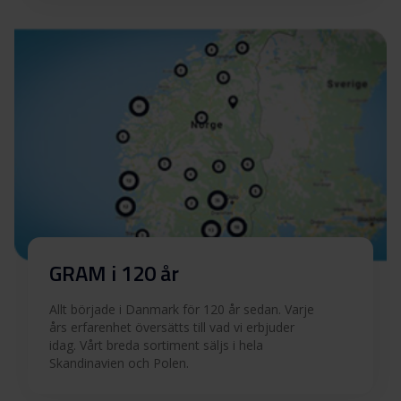
Användarmanual (EN)
Ladda ner
Användarmanual (DK)
Ladda ner
Produktbild OM 62-06 X
Produktbild OM 62-06 X
Ladda ner
Ladda ner alla (21)
Ladda ner utvalda
GRAM i 120 år
Allt började i Danmark för 120 år sedan. Varje
års erfarenhet översätts till vad vi erbjuder
idag. Vårt breda sortiment säljs i hela
Skandinavien och Polen.