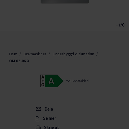
Hoppa
till
början
-1/0
av
bildgalleriet
Hem
Diskmaskiner
Underbyggd diskmaskin
OM 62-06 X
Produktdatablad
Dela
Se mer
Skriv ut