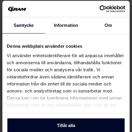
Säkerhetsinformation
Ladda ner
och varningar (DK)
Samtycke
Information
Om
Säkerhetsinformation
Visa mer
Ladda ner
och varningar (FI)
Denna webbplats använder cookies
Vi använder enhetsidentifierare för att anpassa innehållet
Säkerhetsinformation
Ladda ner
och annonserna till användarna, tillhandahålla funktioner
och varningar (NO)
för sociala medier och analysera vår trafik. Vi
Om
Gram
vidarebefordrar även sådana identifierare och annan
Säkerhetsinformation
Ladda ner
information från din enhet till de sociala medier och
och varningar (SV)
annons- och analysföretag som vi samarbetar med.
Dessa kan i sin tur kombinera informationen med annan
Säkerhetsinformation
information som du har tillhandahållit eller som de har
Ladda ner
och varningar (EN)
samlat in när du har använt deras tjänster.
Varningar och
Tillåt alla
Ladda ner
säkerhetsinformation