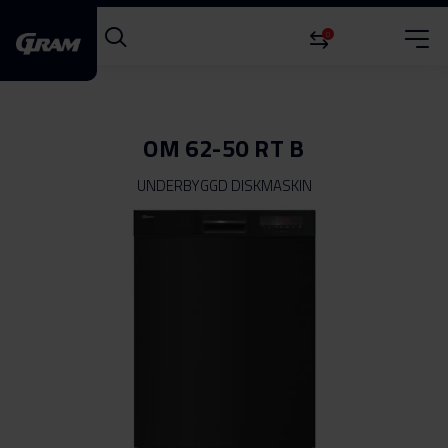
0
OM 62-50 RT B
UNDERBYGGD DISKMASKIN
Hoppa
till
slutet
av
bildgalleriet