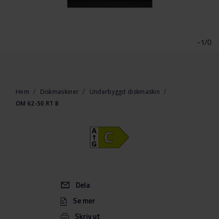
Hoppa
till
början
-1/0
av
bildgalleriet
Hem
Diskmaskiner
Underbyggd diskmaskin
OM 62-50 RT B
Dela
Se mer
Skriv ut