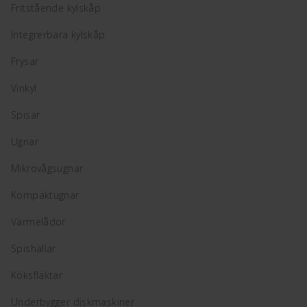
Fritstående kylskåp
Integrerbara kylskåp
Frysar
Vinkyl
Spisar
Ugnar
Mikrovågsugnar
Kompaktugnar
Värmelådor
Spishällar
Köksfläktar
Underbygger diskmaskiner