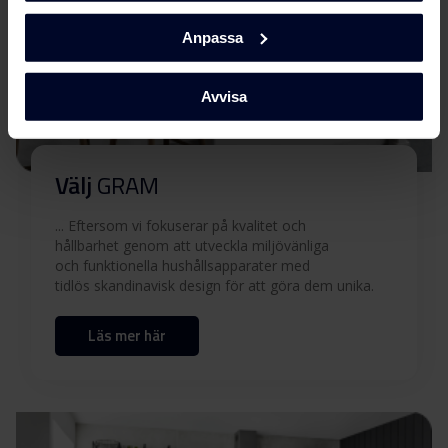
Anpassa
Användarmanual (DK)
Ladda ner
Avvisa
Användarmanual (EN)
Ladda ner
Användarmanual (FI)
Ladda ner
Välj
GRAM
... Eftersom vi fokuserar på kvalitet och
Användarmanual (NO)
Ladda ner
hållbarhet genom att utveckla miljövänliga
och funktionella hushållsapparater med
tidlös skandinavisk design för att göra dem unika.
Användarmanual (SV)
Ladda ner
Läs mer här
Quick guide (DK)
Ladda ner
Quick guide (EN)
Ladda ner