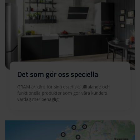
Quick guide (FI)
Ladda ner
Quick guide (NO)
Ladda ner
Quick guide (SV)
Ladda ner
Produktbild OM 62-50 RT B
Det som gör oss speciella
Produktbild OM 62-50 RT
GRAM är känt för sina estetiskt tilltalande och
Ladda ner
B
funktionella produkter som gör våra kunders
vardag mer behaglig.
Ladda ner alla (18)
Ladda ner utvalda