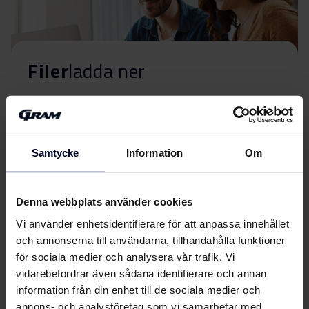
Filer
ladda ner
Energimärkning
Energimärkning
Ladda ner
Samtycke
Information
Om
Användarhandbok
Denna webbplats använder cookies
Säkerhetsinformation
Vi använder enhetsidentifierare för att anpassa innehållet
Ladda ner
och varningar (DK)
och annonserna till användarna, tillhandahålla funktioner
för sociala medier och analysera vår trafik. Vi
Säkerhetsinformation
vidarebefordrar även sådana identifierare och annan
Visa mer
Ladda ner
och varningar (FI)
information från din enhet till de sociala medier och
annons- och analysföretag som vi samarbetar med.