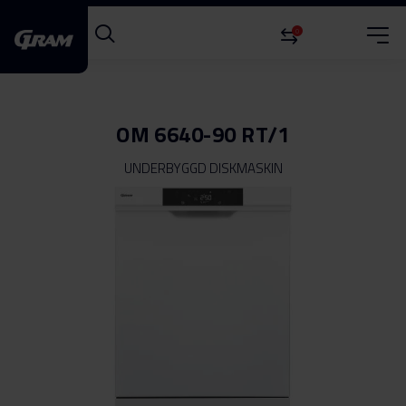
0
OM 6640-90 RT/1
UNDERBYGGD DISKMASKIN
Hoppa
till
slutet
av
bildgalleriet