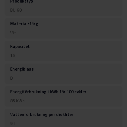
Produkttyp
BU 60
Material/färg
Vit
Kapacitet
15
Energiklass
D
Energiförbrukning i kWh för 100 cykler
86 kWh
Vattenförbrukning per diskliter
9 l