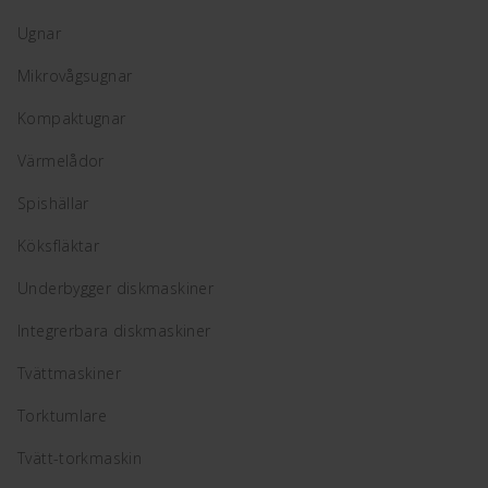
Ugnar
Mikrovågsugnar
Kompaktugnar
Värmelådor
Spishällar
Köksfläktar
Underbygger diskmaskiner
Integrerbara diskmaskiner
Tvättmaskiner
Torktumlare
Tvätt-torkmaskin