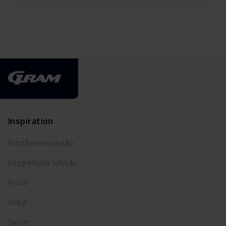
Inspiration
Fritstående kylskåp
Integrerbara kylskåp
Frysar
Vinkyl
Spisar