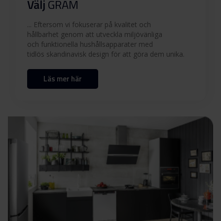
Ladda ner
Välj
GRAM
... Eftersom vi fokuserar på kvalitet och
Användarmanual (NO)
Ladda ner
hållbarhet genom att utveckla miljövänliga
och funktionella hushållsapparater med
tidlös skandinavisk design för att göra dem unika.
Användarmanual (SV)
Ladda ner
Läs mer här
Produktbild OM 6640-90 RT/1
Produktbild OM 6640-90
Ladda ner
RT/1
Ladda ner alla (13)
Ladda ner utvalda