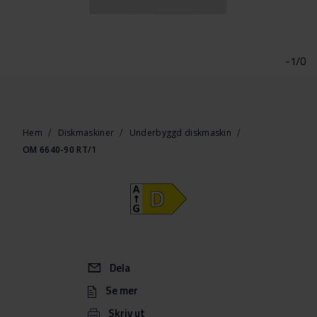
Hoppa
till
början
-1/0
av
bildgalleriet
Hem
Diskmaskiner
Underbyggd diskmaskin
OM 6640-90 RT/1
Dela
Se mer
Skriv ut