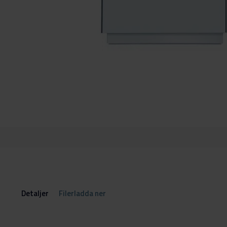
Hoppa
till
början
av
bildgalleriet
Detaljer
Filerladda ner