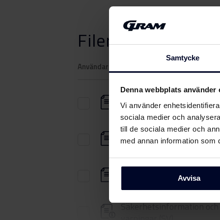
Filer
ladda ner
Samtycke
Användarhandbok
Denna webbplats använder 
Säkerhetsinformation och
Vi använder enhetsidentifierar
varningar (DK)
sociala medier och analysera 
till de sociala medier och a
Säkerhetsinformation och
med annan information som du 
varningar (FI)
Säkerhetsinformation och
Avvisa
varningar (NO)
Säkerhetsinformation och
varningar (SV)