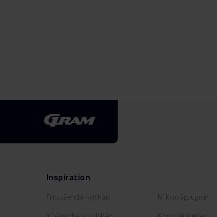
Inspiration
Fritstående kylskåp
Mikrovågsugnar
Integrerbara kylskåp
Kompaktugnar