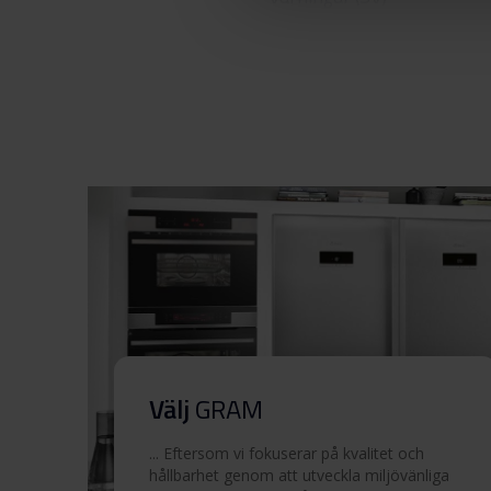
Säkerhetsinformation och
varningar (EN)
Varningar och
säkerhetsinformation
Quick guide (FI)
Användarmanual (FI)
Tekniska ritningar
Välj
GRAM
Monteringsanvisning
... Eftersom vi fokuserar på kvalitet och
hållbarhet genom att utveckla miljövänliga
Produktbild OMH 60-36 T RF