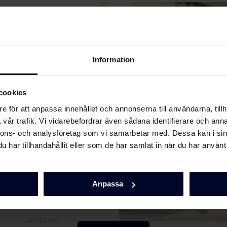
Information
cookies
Ladda ner
e för att anpassa innehållet och annonserna till användarna, tillh
vår trafik. Vi vidarebefordrar även sådana identifierare och anna
nnons- och analysföretag som vi samarbetar med. Dessa kan i sin
Ladda ner
har tillhandahållit eller som de har samlat in när du har använt 
Ladda ner
Anpassa
Ladda ner