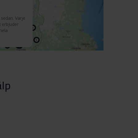
 sedan. Varje
i erbjuder
 hela
älp