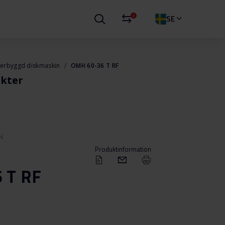
0
SE
erbyggd diskmaskin
OMH 60-36 T RF
kter
N
Produktinformation
 T RF