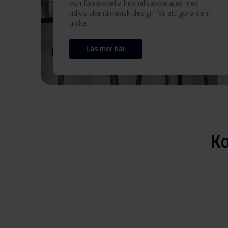
och funktionella hushållsapparater med
tidlös skandinavisk design för att göra dem
unika.
Produktbild OMH 60-36 T
RF
Läs mer här
Ladda ner alla (10)
Ladda ner
Ko