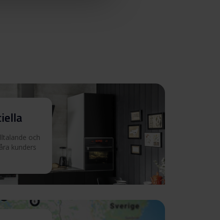
iella
illtalande och
våra kunders