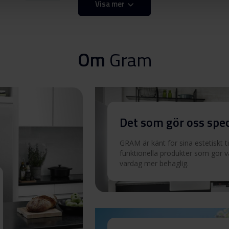
Visa mer
Ladda ner
Om
Gram
Ladda ner
Ladda ner
Det som gör oss spec
Ladda ner
GRAM är känt för sina estetiskt t
funktionella produkter som gör 
vardag mer behaglig.
Ladda ner