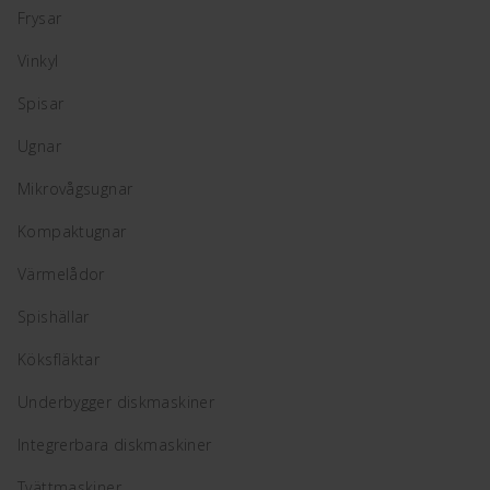
Frysar
Vinkyl
Spisar
Ugnar
Mikrovågsugnar
Kompaktugnar
Värmelådor
Spishällar
Köksfläktar
Underbygger diskmaskiner
Integrerbara diskmaskiner
Tvättmaskiner