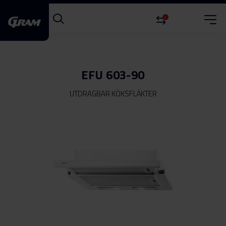
0
EFU 603-90
UTDRAGBAR KÖKSFLÄKTER
Hoppa
till
slutet
av
bildgalleriet