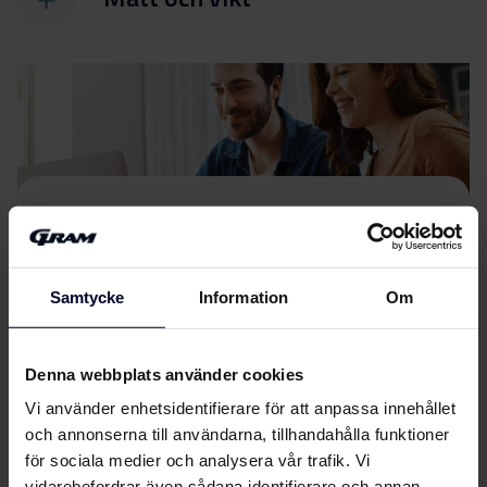
Filer
ladda ner
Energimärkning
Samtycke
Information
Om
Energimärkning
Ladda ner
Denna webbplats använder cookies
Produktdatablad
Vi använder enhetsidentifierare för att anpassa innehållet
och annonserna till användarna, tillhandahålla funktioner
EU-produktbeskrivning
för sociala medier och analysera vår trafik. Vi
Ladda ner
vidarebefordrar även sådana identifierare och annan