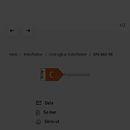
1/2
Hoppa
till
början
Hem
Köksfläktar
Utdragbar köksfläkter
EFU 603-90
av
bildgalleriet
Produktdatablad
Dela
Se mer
Skriv ut