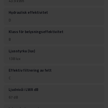
43.9 kWh
Hydraulisk effektivitet
D
Klass för belysningseffektivitet
B
Ljusstyrka (lux)
138 lux
Effektiv filtrering av fett
C
Ljudnivå i LWA dB
67 dB