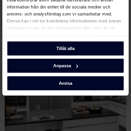
(DK,EN,FI,SV,NO)
information från din enhet till de sociala medier och
Användarhandbok
annons- och analysföretag som vi samarbetar med.
Visa mer
Dessa kan i sin tur kombinera informationen med annan
information som du har tillhandahållit eller som de har
Säkerhetsinformation
Ladda ner
samlat in när du har använt deras tjänster.
och varningar (DK)
Tillåt alla
Om
Gram
Säkerhetsinformation
Ladda ner
och varningar (FI)
Anpassa
Säkerhetsinformation
Ladda ner
och varningar (NO)
Avvisa
Säkerhetsinformation
Ladda ner
och varningar (SV)
Säkerhetsinformation
Ladda ner
och varningar (EN)