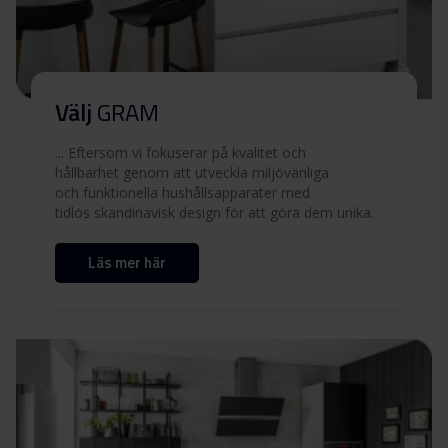
Användarmanual
Ladda ner
(EN,DK,FI,SV,NO)
Tekniska ritningar
Välj
GRAM
... Eftersom vi fokuserar på kvalitet och
Inbyggnadsritning
Ladda ner
hållbarhet genom att utveckla miljövänliga
och funktionella hushållsapparater med
tidlös skandinavisk design för att göra dem unika.
Produktbild EFU 603-90
Läs mer här
Produktbild EFU 603-90
Ladda ner
Produktbild EFU 603-90
Ladda ner
Ladda ner alla (11)
Ladda ner utvalda