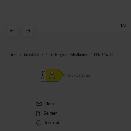
1/2
Hoppa
till
början
Hem
Köksfläktar
Utdragbar köksfläkter
EFU 604-90
av
bildgalleriet
Produktdatablad
Dela
Se mer
Skriv ut