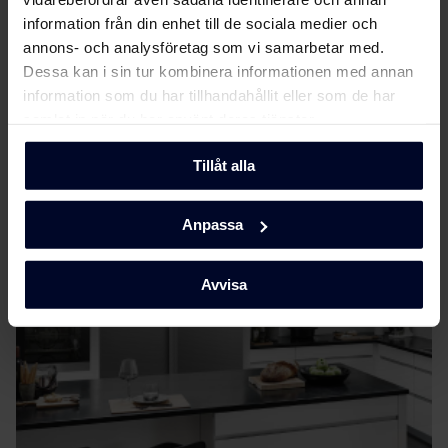
(DK,EN,FI,SV,NO)
information från din enhet till de sociala medier och
Användarhandbok
annons- och analysföretag som vi samarbetar med.
Visa mer
Dessa kan i sin tur kombinera informationen med annan
information som du har tillhandahållit eller som de har
Säkerhetsinformation
Ladda ner
samlat in när du har använt deras tjänster.
och varningar (DK)
Tillåt alla
Om
Gram
Säkerhetsinformation
Ladda ner
och varningar (FI)
Anpassa
Säkerhetsinformation
Ladda ner
och varningar (NO)
Avvisa
Säkerhetsinformation
Ladda ner
och varningar (SV)
Säkerhetsinformation
Ladda ner
och varningar (EN)