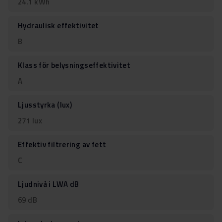
24.1 kWh
Hydraulisk effektivitet
B
Klass för belysningseffektivitet
A
Ljusstyrka (lux)
271 lux
Effektiv filtrering av fett
C
Ljudnivå i LWA dB
69 dB