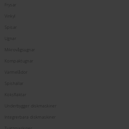
Frysar
Vinkyl
Spisar
Ugnar
Mikrovågsugnar
Kompaktugnar
Värmelådor
Spishällar
Köksfläktar
Underbygger diskmaskiner
Integrerbara diskmaskiner
Tvättmaskiner