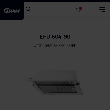
0
EFU 604-90
UTDRAGBAR KÖKSFLÄKTER
Hoppa
till
slutet
av
bildgalleriet