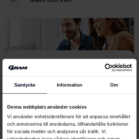
Filer
ladda ner
Energimärkning
Samtycke
Information
Om
Energimärkning
Ladda ner
Denna webbplats använder cookies
Produktdatablad
Vi använder enhetsidentifierare för att anpassa innehållet
och annonserna till användarna, tillhandahålla funktioner
EU-produktbeskrivning
för sociala medier och analysera vår trafik. Vi
Ladda ner
vidarebefordrar även sådana identifierare och annan