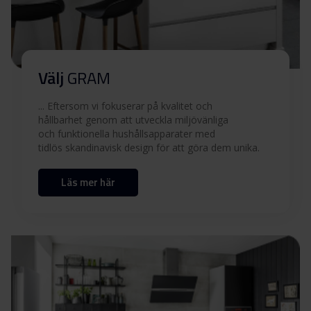
Användarmanual
Ladda ner
(EN,DK,FI,SV,NO)
Tekniska ritningar
Välj
GRAM
... Eftersom vi fokuserar på kvalitet och
Inbyggnadsritning
Ladda ner
hållbarhet genom att utveckla miljövänliga
och funktionella hushållsapparater med
tidlös skandinavisk design för att göra dem unika.
Produktbild EFU 604-90
Läs mer här
Produktbild EFU 604-90
Ladda ner
Produktbild EFU 604-90
Ladda ner
Ladda ner alla (11)
Ladda ner utvalda