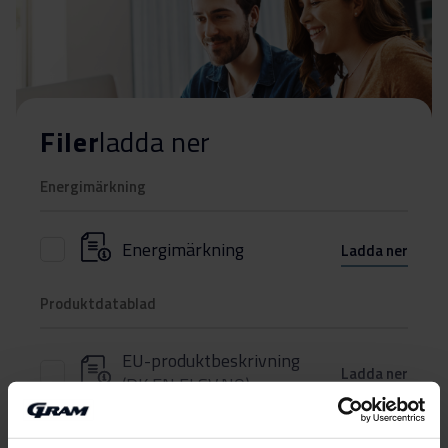
Filer
ladda ner
Energimärkning
Energimärkning
Ladda ner
Produktdatablad
EU-produktbeskrivning
Ladda ner
(DK,EN,FI,SV,NO)
Användarhandbok
Visa mer