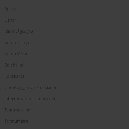
Spisar
Ugnar
Mikrovågsugnar
Kompaktugnar
Värmelådor
Spishällar
Köksfläktar
Underbygger diskmaskiner
Integrerbara diskmaskiner
Tvättmaskiner
Torktumlare