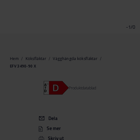
Hoppa
till
början
-1/0
av
bildgalleriet
Hem
Köksfläktar
Vägghängda köksfläktar
EFV 3490-90 X
Produktdatablad
Dela
Se mer
Skriv ut