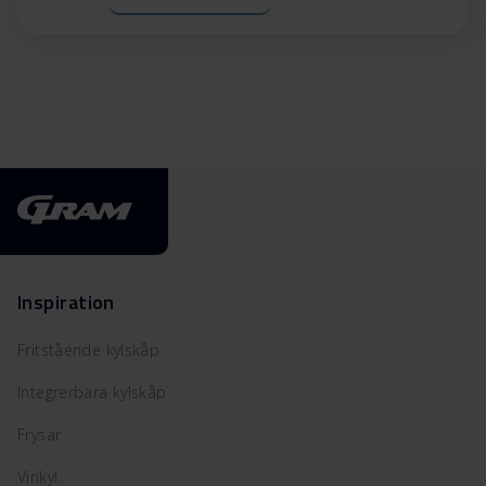
Inspiration
Fritstående kylskåp
Integrerbara kylskåp
Frysar
Vinkyl