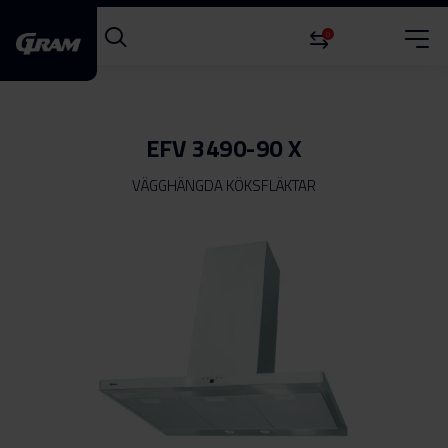
0
EFV 3490-90 X
VÄGGHÄNGDA KÖKSFLÄKTAR
Hoppa
till
slutet
av
bildgalleriet