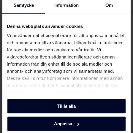
Samtycke
Information
Om
Säkerhetsinformation
Ladda ner
och varningar (DK)
Denna webbplats använder cookies
Om
Gram
Säkerhetsinformation
Vi använder enhetsidentifierare för att anpassa innehållet
Ladda ner
och varningar (FI)
och annonserna till användarna, tillhandahålla funktioner
för sociala medier och analysera vår trafik. Vi
Säkerhetsinformation
vidarebefordrar även sådana identifierare och annan
Ladda ner
och varningar (NO)
information från din enhet till de sociala medier och
annons- och analysföretag som vi samarbetar med.
Säkerhetsinformation
Dessa kan i sin tur kombinera informationen med annan
Ladda ner
och varningar (SV)
information som du har tillhandahållit eller som de har
samlat in när du har använt deras tjänster.
Säkerhetsinformation
Ladda ner
och varningar (EN)
Tillåt alla
Användarmanual
Anpassa
Ladda ner
(DK,FI,NO,SE)